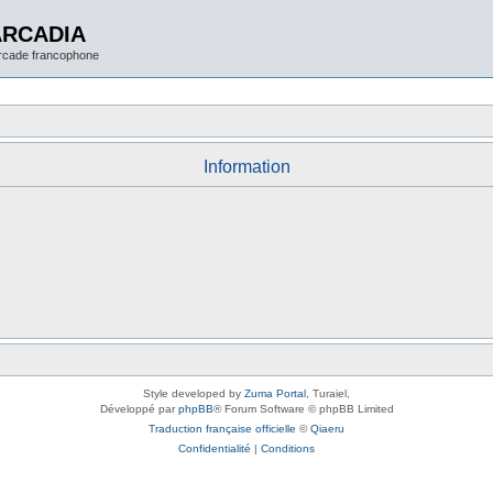
ARCADIA
arcade francophone
Information
Style developed by
Zuma Portal
, Turaiel,
Développé par
phpBB
® Forum Software © phpBB Limited
Traduction française officielle
©
Qiaeru
Confidentialité
|
Conditions