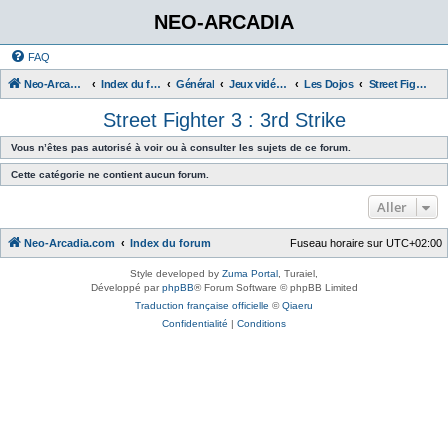
NEO-ARCADIA
FAQ
Neo-Arcadia.com
Index du forum
Général
Jeux vidéo d'arcade
Les Dojos
Street Fighter 3 : 3rd Strike
Street Fighter 3 : 3rd Strike
Vous n’êtes pas autorisé à voir ou à consulter les sujets de ce forum.
Cette catégorie ne contient aucun forum.
Aller
Neo-Arcadia.com
Index du forum
Fuseau horaire sur
UTC+02:00
Style developed by
Zuma Portal
, Turaiel,
Développé par
phpBB
® Forum Software © phpBB Limited
Traduction française officielle
©
Qiaeru
Confidentialité
|
Conditions