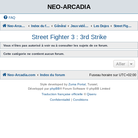
NEO-ARCADIA
FAQ
Neo-Arcadia.com
Index du forum
Général
Jeux vidéo d'arcade
Les Dojos
Street Fighter 3 : 3rd Strike
Street Fighter 3 : 3rd Strike
Vous n’êtes pas autorisé à voir ou à consulter les sujets de ce forum.
Cette catégorie ne contient aucun forum.
Aller
Neo-Arcadia.com
Index du forum
Fuseau horaire sur
UTC+02:00
Style developed by
Zuma Portal
, Turaiel,
Développé par
phpBB
® Forum Software © phpBB Limited
Traduction française officielle
©
Qiaeru
Confidentialité
|
Conditions