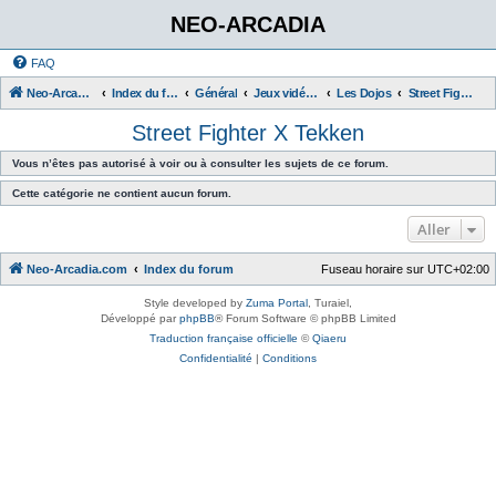
NEO-ARCADIA
FAQ
Neo-Arcadia.com
Index du forum
Général
Jeux vidéo d'arcade
Les Dojos
Street Fighter X Tekken
Street Fighter X Tekken
Vous n’êtes pas autorisé à voir ou à consulter les sujets de ce forum.
Cette catégorie ne contient aucun forum.
Aller
Neo-Arcadia.com
Index du forum
Fuseau horaire sur
UTC+02:00
Style developed by
Zuma Portal
, Turaiel,
Développé par
phpBB
® Forum Software © phpBB Limited
Traduction française officielle
©
Qiaeru
Confidentialité
|
Conditions