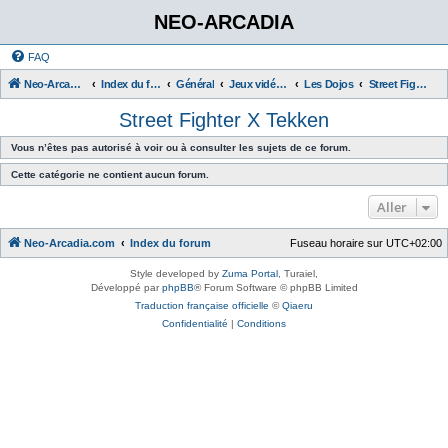
NEO-ARCADIA
FAQ
Neo-Arcadia.com
Index du forum
Général
Jeux vidéo d'arcade
Les Dojos
Street Fighter X Tekken
Street Fighter X Tekken
Vous n’êtes pas autorisé à voir ou à consulter les sujets de ce forum.
Cette catégorie ne contient aucun forum.
Aller
Neo-Arcadia.com
Index du forum
Fuseau horaire sur
UTC+02:00
Style developed by
Zuma Portal
, Turaiel,
Développé par
phpBB
® Forum Software © phpBB Limited
Traduction française officielle
©
Qiaeru
Confidentialité
|
Conditions