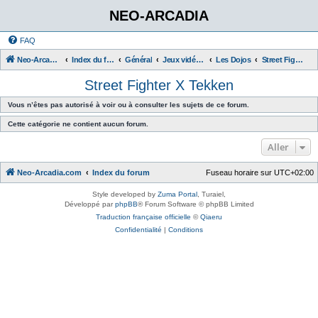
NEO-ARCADIA
FAQ
Neo-Arcadia.com
Index du forum
Général
Jeux vidéo d'arcade
Les Dojos
Street Fighter X Tekken
Street Fighter X Tekken
Vous n’êtes pas autorisé à voir ou à consulter les sujets de ce forum.
Cette catégorie ne contient aucun forum.
Aller
Neo-Arcadia.com
Index du forum
Fuseau horaire sur
UTC+02:00
Style developed by
Zuma Portal
, Turaiel,
Développé par
phpBB
® Forum Software © phpBB Limited
Traduction française officielle
©
Qiaeru
Confidentialité
|
Conditions