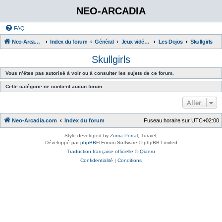
NEO-ARCADIA
FAQ
Neo-Arcadia.com
Index du forum
Général
Jeux vidéo d'arcade
Les Dojos
Skullgirls
Skullgirls
Vous n’êtes pas autorisé à voir ou à consulter les sujets de ce forum.
Cette catégorie ne contient aucun forum.
Aller
Neo-Arcadia.com
Index du forum
Fuseau horaire sur
UTC+02:00
Style developed by
Zuma Portal
, Turaiel,
Développé par
phpBB
® Forum Software © phpBB Limited
Traduction française officielle
©
Qiaeru
Confidentialité
|
Conditions