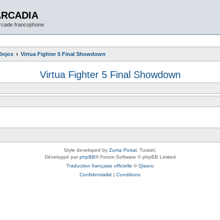
ARCADIA
arcade francophone
Dojos
Virtua Fighter 5 Final Showdown
Virtua Fighter 5 Final Showdown
Style developed by
Zuma Portal
, Turaiel,
Développé par
phpBB
® Forum Software © phpBB Limited
Traduction française officielle
©
Qiaeru
Confidentialité
|
Conditions