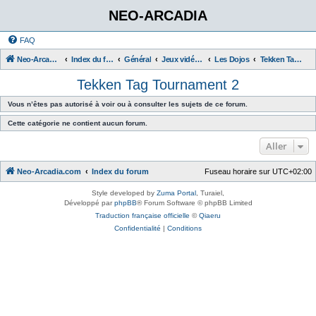
NEO-ARCADIA
FAQ
Neo-Arcadia.com
Index du forum
Général
Jeux vidéo d'arcade
Les Dojos
Tekken Tag Tournament 2
Tekken Tag Tournament 2
Vous n’êtes pas autorisé à voir ou à consulter les sujets de ce forum.
Cette catégorie ne contient aucun forum.
Aller
Neo-Arcadia.com
Index du forum
Fuseau horaire sur
UTC+02:00
Style developed by
Zuma Portal
, Turaiel,
Développé par
phpBB
® Forum Software © phpBB Limited
Traduction française officielle
©
Qiaeru
Confidentialité
|
Conditions