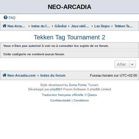
NEO-ARCADIA
FAQ
Neo-Arcadia.com
Index du forum
Général
Jeux vidéo d'arcade
Les Dojos
Tekken Tag Tournament 2
Tekken Tag Tournament 2
Vous n’êtes pas autorisé à voir ou à consulter les sujets de ce forum.
Cette catégorie ne contient aucun forum.
Aller
Neo-Arcadia.com
Index du forum
Fuseau horaire sur
UTC+02:00
Style developed by
Zuma Portal
, Turaiel,
Développé par
phpBB
® Forum Software © phpBB Limited
Traduction française officielle
©
Qiaeru
Confidentialité
|
Conditions