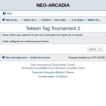
NEO-ARCADIA
FAQ
Neo-Arcadia.com
Index du forum
Général
Jeux vidéo d'arcade
Les Dojos
Tekken Tag Tournament 2
Tekken Tag Tournament 2
Vous n’êtes pas autorisé à voir ou à consulter les sujets de ce forum.
Cette catégorie ne contient aucun forum.
Aller
Neo-Arcadia.com
Index du forum
Fuseau horaire sur
UTC+02:00
Style developed by
Zuma Portal
, Turaiel,
Développé par
phpBB
® Forum Software © phpBB Limited
Traduction française officielle
©
Qiaeru
Confidentialité
|
Conditions