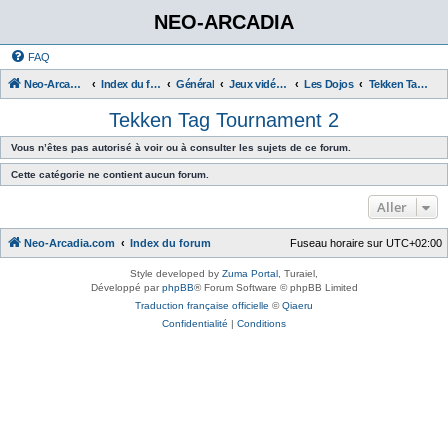
NEO-ARCADIA
FAQ
Neo-Arcadia.com
Index du forum
Général
Jeux vidéo d'arcade
Les Dojos
Tekken Tag Tournament 2
Tekken Tag Tournament 2
Vous n’êtes pas autorisé à voir ou à consulter les sujets de ce forum.
Cette catégorie ne contient aucun forum.
Aller
Neo-Arcadia.com
Index du forum
Fuseau horaire sur
UTC+02:00
Style developed by
Zuma Portal
, Turaiel,
Développé par
phpBB
® Forum Software © phpBB Limited
Traduction française officielle
©
Qiaeru
Confidentialité
|
Conditions