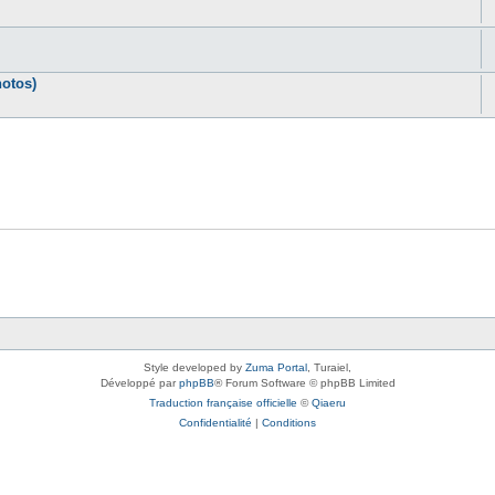
otos)
Style developed by
Zuma Portal
, Turaiel,
Développé par
phpBB
® Forum Software © phpBB Limited
Traduction française officielle
©
Qiaeru
Confidentialité
|
Conditions