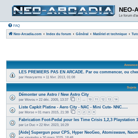
NEO-
Le forum d'
FAQ
Neo-Arcadia.com
Index du forum
Général
Matériel et technique
Tuto
Annonce
LES PREMIERS PAS EN ARCADE. Par ou commencer, ou cher
par
Heavyarms
»
11 févr. 2013, 01:08
Sujets
Démonter une Astro / New Astro City
1
10
11
12
13
14
par
Wovou
»
22 déc. 2005, 13:37
…
Liste Capkit Platine - Aero City - NAC - Mini Cute- NNC.....
1
2
3
4
par
Morse
»
01 mars 2015, 21:38
Fabrication Foot-Pedal pour les Time Crisis 1,2,3 Playstation 1
par
Le Duc
»
22 févr. 2023, 16:29
[Aide] Supergun pour CPS, Hyper NeoGeo, Atomiswave, Naom
par
xinyingho
»
30 mars 2025, 18:48