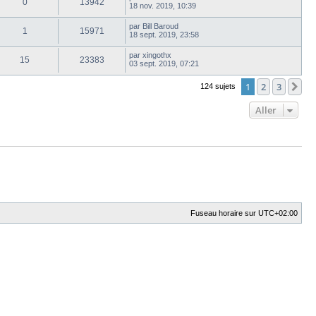
0
13942
18 nov. 2019, 10:39
par
Bill Baroud
1
15971
18 sept. 2019, 23:58
par
xingothx
15
23383
03 sept. 2019, 07:21
1
2
3
Su
124 sujets
Aller
Fuseau horaire sur
UTC+02:00