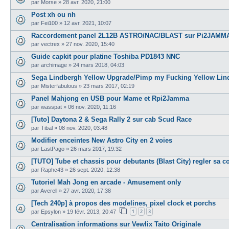
par
Morse
»
28 avr. 2020, 21:00
Post xh ou nh
par
Fei100
»
12 avr. 2021, 10:07
Raccordement panel 2L12B ASTRO/NAC/BLAST sur Pi2JAMM
par
vectrex
»
27 nov. 2020, 15:40
Guide capkit pour platine Toshiba PD1843 NNC
par
archimage
»
24 mars 2018, 04:03
Sega Lindbergh Yellow Upgrade/Pimp my Fucking Yellow Lin
par
Misterfabulous
»
23 mars 2017, 02:19
Panel Mahjong en USB pour Mame et Rpi2Jamma
par
wasspat
»
06 nov. 2020, 11:16
[Tuto] Daytona 2 & Sega Rally 2 sur cab Scud Race
par
Tibal
»
08 nov. 2020, 03:48
Modifier enceintes New Astro City en 2 voies
par
LastPago
»
26 mars 2017, 19:32
[TUTO] Tube et chassis pour debutants (Blast City) regler sa 
par
Raphc43
»
26 sept. 2020, 12:38
Tutoriel Mah Jong en arcade - Amusement only
par
Averell
»
27 avr. 2020, 17:38
[Tech 240p] à propos des modelines, pixel clock et porchs
1
2
3
par
Epsylon
»
19 févr. 2013, 20:47
Centralisation informations sur Vewlix Taito Originale