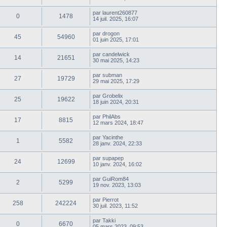
par
laurent260877
0
1478
14 juil. 2025, 16:07
par
drogon
45
54960
01 juin 2025, 17:01
par
candelwick
14
21651
30 mai 2025, 14:23
par
subman
27
19729
29 mai 2025, 17:29
par
Grobelix
25
19622
18 juin 2024, 20:31
par
PhilAbs
17
8815
12 mars 2024, 18:47
par
Yacinthe
1
5582
28 janv. 2024, 22:33
par
supapep
24
12699
10 janv. 2024, 16:02
par
GuiRom84
2
5299
19 nov. 2023, 13:03
par
Pierrot
258
242224
30 juil. 2023, 11:52
par
Takki
0
6670
05 mars 2023, 09:53