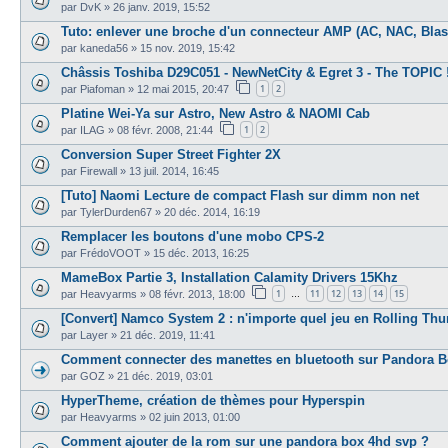
par
DvK
»
26 janv. 2019, 15:52
Tuto: enlever une broche d'un connecteur AMP (AC, NAC, Blast
par
kaneda56
»
15 nov. 2019, 15:42
Châssis Toshiba D29C051 - NewNetCity & Egret 3 - The TOPIC 
1
2
par
Piafoman
»
12 mai 2015, 20:47
Platine Wei-Ya sur Astro, New Astro & NAOMI Cab
1
2
par
ILAG
»
08 févr. 2008, 21:44
Conversion Super Street Fighter 2X
par
Firewall
»
13 juil. 2014, 16:45
[Tuto] Naomi Lecture de compact Flash sur dimm non net
par
TylerDurden67
»
20 déc. 2014, 16:19
Remplacer les boutons d'une mobo CPS-2
par
FrédoVOOT
»
15 déc. 2013, 16:25
MameBox Partie 3, Installation Calamity Drivers 15Khz
1
11
12
13
14
15
par
Heavyarms
»
08 févr. 2013, 18:00
…
[Convert] Namco System 2 : n'importe quel jeu en Rolling Thu
par
Layer
»
21 déc. 2019, 11:41
Comment connecter des manettes en bluetooth sur Pandora B
par
GOZ
»
21 déc. 2019, 03:01
HyperTheme, création de thèmes pour Hyperspin
par
Heavyarms
»
02 juin 2013, 01:00
Comment ajouter de la rom sur une pandora box 4hd svp ?