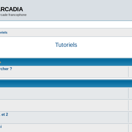
ARCADIA
arcade francophone
riels
Tutoriels
s
cher ?
 et 2
i