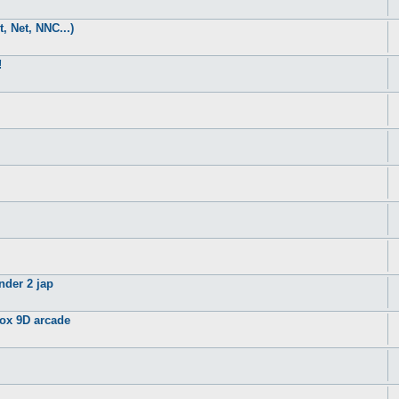
, Net, NNC...)
!
nder 2 jap
ox 9D arcade