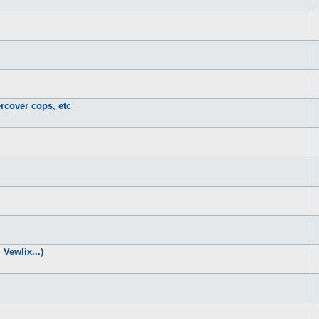
rcover cops, etc
Vewlix...)