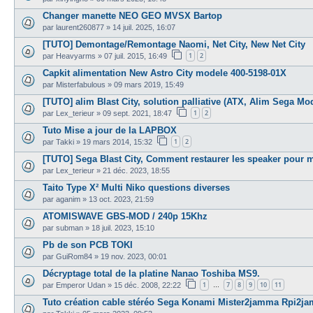
Changer manette NEO GEO MVSX Bartop
par
laurent260877
»
14 juil. 2025, 16:07
[TUTO] Demontage/Remontage Naomi, Net City, New Net City
1
2
par
Heavyarms
»
07 juil. 2015, 16:49
Capkit alimentation New Astro City modele 400-5198-01X
par
Misterfabulous
»
09 mars 2019, 15:49
[TUTO] alim Blast City, solution palliative (ATX, Alim Sega Mode
1
2
par
Lex_terieur
»
09 sept. 2021, 18:47
Tuto Mise a jour de la LAPBOX
1
2
par
Takki
»
19 mars 2014, 15:32
[TUTO] Sega Blast City, Comment restaurer les speaker pour 
par
Lex_terieur
»
21 déc. 2023, 18:55
Taito Type X² Multi Niko questions diverses
par
aganim
»
13 oct. 2023, 21:59
ATOMISWAVE GBS-MOD / 240p 15Khz
par
subman
»
18 juil. 2023, 15:10
Pb de son PCB TOKI
par
GuiRom84
»
19 nov. 2023, 00:01
Décryptage total de la platine Nanao Toshiba MS9.
1
7
8
9
10
11
par
Emperor Udan
»
15 déc. 2008, 22:22
…
Tuto création cable stéréo Sega Konami Mister2jamma Rpi2j