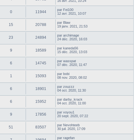
16 avr. 2021, 10:24
par
Fei100
0
11944
12 avr. 2021, 10:07
par
Blaw
15
20788
19 janv. 2021, 21:53
par
archimage
23
24894
24 déc. 2020, 16:03
par
kaneda56
9
18589
15 déc. 2020, 13:03
par
wasspat
6
14745
07 déc. 2020, 11:47
par
bobi
1
15093
08 nov. 2020, 08:02
par
zouzzz
6
18901
04 oct. 2020, 11:30
par
darby_krack
6
15952
04 oct. 2020, 11:00
par
voyou1
9
17856
20 sept. 2020, 07:22
par
Nevohteeb
51
83507
30 juil. 2020, 17:09
par
ragefan