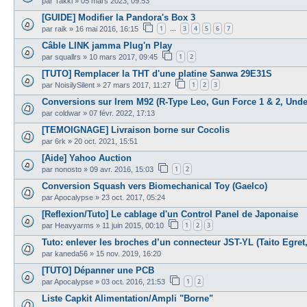
par
Takki
»
05 mars 2023, 09:53
[GUIDE] Modifier la Pandora's Box 3
1
3
4
5
6
7
par
raik
»
16 mai 2016, 16:15
…
Câble LINK jamma Plug'n Play
1
2
par
squallrs
»
10 mars 2017, 09:45
[TUTO] Remplacer la THT d'une platine Sanwa 29E31S
1
2
3
par
NoisilySilent
»
27 mars 2017, 11:27
Conversions sur Irem M92 (R-Type Leo, Gun Force 1 & 2, Unde
par
coldwar
»
07 févr. 2022, 17:13
[TEMOIGNAGE] Livraison borne sur Cocolis
par
6rk
»
20 oct. 2021, 15:51
[Aide] Yahoo Auction
1
2
par
nonosto
»
09 avr. 2016, 15:03
Conversion Squash vers Biomechanical Toy (Gaelco)
par
Apocalypse
»
23 oct. 2017, 05:24
[Reflexion/Tuto] Le cablage d'un Control Panel de Japonaise
1
2
3
par
Heavyarms
»
11 juin 2015, 00:10
Tuto: enlever les broches d’un connecteur JST-YL (Taito Egret, 
par
kaneda56
»
15 nov. 2019, 16:20
[TUTO] Dépanner une PCB
1
2
par
Apocalypse
»
03 oct. 2016, 21:53
Liste Capkit Alimentation/Ampli "Borne"