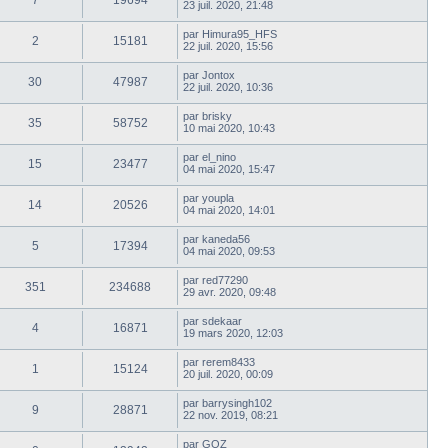
7
19694
23 juil. 2020, 21:48
par
Himura95_HFS
2
15181
22 juil. 2020, 15:56
par
Jontox
30
47987
22 juil. 2020, 10:36
par
brisky
35
58752
10 mai 2020, 10:43
par
el_nino
15
23477
04 mai 2020, 15:47
par
youpla
14
20526
04 mai 2020, 14:01
par
kaneda56
5
17394
04 mai 2020, 09:53
par
red77290
351
234688
29 avr. 2020, 09:48
par
sdekaar
4
16871
19 mars 2020, 12:03
par
rerem8433
1
15124
20 juil. 2020, 00:09
par
barrysingh102
9
28871
22 nov. 2019, 08:21
par
GOZ