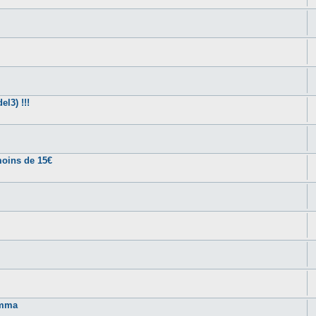
l3) !!!
moins de 15€
amma