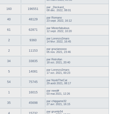
par
_Deckard_
160
196551
08 déc. 2022, 08:01
par
Romano
40
48129
23 sept. 2022, 16:12
par
Misterfabulous
61
62871
12 sept. 2022, 10:20
par
Lorenzo2mars
2
9360
14 févr. 2022, 16:45
par
grazianoooo
2
11153
05 nov. 2021, 23:46
par
Retrofan
34
33835
18 oct. 2021, 20:40
par
Lorenzo2mars
5
14081
17 oct. 2021, 00:23
par
NoobTheCat
54
75745
29 août 2021, 08:17
par
need#
1
16015
03 mai 2021, 12:26
par
chipgame32
35
45698
27 avr. 2021, 16:15
par
grumly54
4
15732