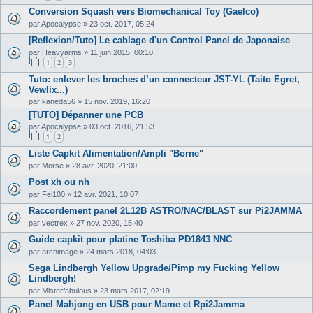
Conversion Squash vers Biomechanical Toy (Gaelco)
par
Apocalypse
»
23 oct. 2017, 05:24
[Reflexion/Tuto] Le cablage d'un Control Panel de Japonaise
par
Heavyarms
»
11 juin 2015, 00:10
1
2
3
Tuto: enlever les broches d’un connecteur JST-YL (Taito Egret,
Vewlix...)
par
kaneda56
»
15 nov. 2019, 16:20
[TUTO] Dépanner une PCB
par
Apocalypse
»
03 oct. 2016, 21:53
1
2
Liste Capkit Alimentation/Ampli "Borne"
par
Morse
»
28 avr. 2020, 21:00
Post xh ou nh
par
Fei100
»
12 avr. 2021, 10:07
Raccordement panel 2L12B ASTRO/NAC/BLAST sur Pi2JAMMA
par
vectrex
»
27 nov. 2020, 15:40
Guide capkit pour platine Toshiba PD1843 NNC
par
archimage
»
24 mars 2018, 04:03
Sega Lindbergh Yellow Upgrade/Pimp my Fucking Yellow
Lindbergh!
par
Misterfabulous
»
23 mars 2017, 02:19
Panel Mahjong en USB pour Mame et Rpi2Jamma