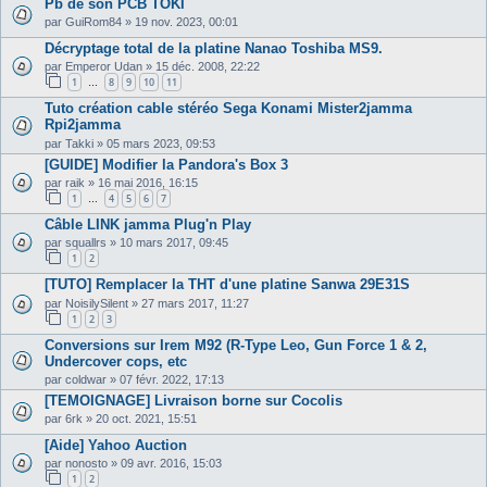
Pb de son PCB TOKI
par
GuiRom84
»
19 nov. 2023, 00:01
Décryptage total de la platine Nanao Toshiba MS9.
par
Emperor Udan
»
15 déc. 2008, 22:22
1
8
9
10
11
…
Tuto création cable stéréo Sega Konami Mister2jamma
Rpi2jamma
par
Takki
»
05 mars 2023, 09:53
[GUIDE] Modifier la Pandora's Box 3
par
raik
»
16 mai 2016, 16:15
1
4
5
6
7
…
Câble LINK jamma Plug'n Play
par
squallrs
»
10 mars 2017, 09:45
1
2
[TUTO] Remplacer la THT d'une platine Sanwa 29E31S
par
NoisilySilent
»
27 mars 2017, 11:27
1
2
3
Conversions sur Irem M92 (R-Type Leo, Gun Force 1 & 2,
Undercover cops, etc
par
coldwar
»
07 févr. 2022, 17:13
[TEMOIGNAGE] Livraison borne sur Cocolis
par
6rk
»
20 oct. 2021, 15:51
[Aide] Yahoo Auction
par
nonosto
»
09 avr. 2016, 15:03
1
2