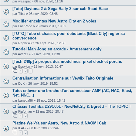
par
wasspat
»
06 nov. 2020, 11:16
[Tuto] Daytona 2 & Sega Rally 2 sur cab Scud Race
par
Tibal
»
08 nov. 2020, 03:48
Modifier enceintes New Astro City en 2 voies
par
LastPago
»
26 mars 2017, 19:32
[TUTO] Tube et chassis pour debutants (Blast City) regler sa
convergence
par
Raphc43
»
26 sept. 2020, 12:38
Tutoriel Mah Jong en arcade - Amusement only
par
Averell
»
27 avr. 2020, 17:38
[Tech 240p] à propos des modelines, pixel clock et porchs
par
Epsylon
»
19 févr. 2013, 20:47
1
2
3
Centralisation informations sur Vewlix Taito Originale
par
DvK
»
26 janv. 2019, 15:52
Tuto: enlever une broche d'un connecteur AMP (AC, NAC, Blast,
Net, NNC...)
par
kaneda56
»
15 nov. 2019, 15:42
Châssis Toshiba D29C051 - NewNetCity & Egret 3 - The TOPIC !
par
Piafoman
»
12 mai 2015, 20:47
1
2
Platine Wei-Ya sur Astro, New Astro & NAOMI Cab
par
ILAG
»
08 févr. 2008, 21:44
1
2