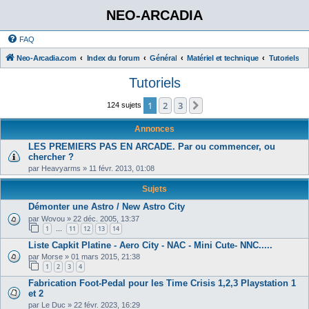
NEO-ARCADIA
FAQ
Neo-Arcadia.com
Index du forum
Général
Matériel et technique
Tutoriels
Tutoriels
1
2
3
Suivant
124 sujets
Annonces
LES PREMIERS PAS EN ARCADE. Par ou commencer, ou
chercher ?
par
Heavyarms
»
11 févr. 2013, 01:08
Sujets
Démonter une Astro / New Astro City
par
Wovou
»
22 déc. 2005, 13:37
1
11
12
13
14
…
Liste Capkit Platine - Aero City - NAC - Mini Cute- NNC.....
par
Morse
»
01 mars 2015, 21:38
1
2
3
4
Fabrication Foot-Pedal pour les Time Crisis 1,2,3 Playstation 1
et 2
par
Le Duc
»
22 févr. 2023, 16:29