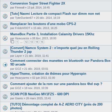
Conversion Super Street Fighter 2X
par
Firewall
»
13 juil. 2014, 16:45
[Tuto] Naomi Lecture de compact Flash sur dimm non net
par
TylerDurden67
»
20 déc. 2014, 16:19
Remplacer les boutons d'une mobo CPS-2
par
FrédoVOOT
»
15 déc. 2013, 16:25
MameBox Partie 3, Installation Calamity Drivers 15Khz
par
Heavyarms
»
08 févr. 2013, 18:00
1
12
13
14
15
…
[Convert] Namco System 2 : n'importe quel jeu en Rolling
Thunder 2 jap
par
Layer
»
21 déc. 2019, 11:41
Comment connecter des manettes en bluetooth sur Pandora Box
9D arcade
par
GOZ
»
21 déc. 2019, 03:01
HyperTheme, création de thèmes pour Hyperspin
par
Heavyarms
»
02 juin 2013, 01:00
Comment ajouter de la rom sur une pandora box 4hd svp ?
par
GOZ
»
18 nov. 2019, 10:39
SCAN PCB NeoGeo MV1FZS - 600 DPI
par
Giants
»
26 mars 2015, 15:41
[TUTO] Démontage complet de A-Z AERO CITY (près de 200
photos)