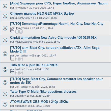
[Aide] Supergun pour CPS, Hyper NeoGeo, Atomiswave, Naomi
par
xinyingho
»
30 mars 2025, 18:48
Changer manette NEO GEO MVSX Bartop
par
laurent260877
»
14 juil. 2025, 16:07
[TUTO] Demontage/Remontage Naomi, Net City, New Net City
par
Heavyarms
»
07 juil. 2015, 16:49
1
2
Capkit alimentation New Astro City modele 400-5198-01X
par
Misterfabulous
»
09 mars 2019, 15:49
[TUTO] alim Blast City, solution palliative (ATX, Alim Sega
Model3) !!!
par
Lex_terieur
»
09 sept. 2021, 18:47
1
2
Tuto Mise a jour de la LAPBOX
par
Takki
»
19 mars 2014, 15:32
1
2
[TUTO] Sega Blast City, Comment restaurer les speaker pour
moins de 15€
par
Lex_terieur
»
21 déc. 2023, 18:55
Taito Type X² Multi Niko questions diverses
par
aganim
»
13 oct. 2023, 21:59
ATOMISWAVE GBS-MOD / 240p 15Khz
par
subman
»
18 juil. 2023, 15:10