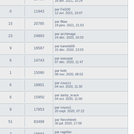
16 avr. 2021, 10:24
par
Fei100
0
11943
12 avr. 2021, 10:07
par
Blaw
15
20785
19 janv. 2021, 21:53
par
archimage
23
24893
24 déc. 2020, 16:03
par
kaneda56
9
18587
15 déc. 2020, 13:03
par
wasspat
6
14743
07 déc. 2020, 11:47
par
bobi
1
15090
08 nov. 2020, 08:02
par
zouzzz
6
18901
04 oct. 2020, 11:30
par
darby_krack
6
15950
04 oct. 2020, 11:00
par
voyou1
9
17853
20 sept. 2020, 07:22
par
Nevohteeb
51
83499
30 juil. 2020, 17:09
par
ragefan