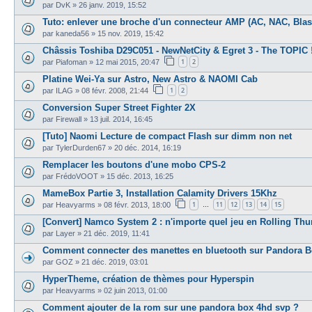
par
DvK
»
26 janv. 2019, 15:52
Tuto: enlever une broche d'un connecteur AMP (AC, NAC, Blast
par
kaneda56
»
15 nov. 2019, 15:42
Châssis Toshiba D29C051 - NewNetCity & Egret 3 - The TOPIC 
1
2
par
Piafoman
»
12 mai 2015, 20:47
Platine Wei-Ya sur Astro, New Astro & NAOMI Cab
1
2
par
ILAG
»
08 févr. 2008, 21:44
Conversion Super Street Fighter 2X
par
Firewall
»
13 juil. 2014, 16:45
[Tuto] Naomi Lecture de compact Flash sur dimm non net
par
TylerDurden67
»
20 déc. 2014, 16:19
Remplacer les boutons d'une mobo CPS-2
par
FrédoVOOT
»
15 déc. 2013, 16:25
MameBox Partie 3, Installation Calamity Drivers 15Khz
1
11
12
13
14
15
par
Heavyarms
»
08 févr. 2013, 18:00
…
[Convert] Namco System 2 : n'importe quel jeu en Rolling Thu
par
Layer
»
21 déc. 2019, 11:41
Comment connecter des manettes en bluetooth sur Pandora B
par
GOZ
»
21 déc. 2019, 03:01
HyperTheme, création de thèmes pour Hyperspin
par
Heavyarms
»
02 juin 2013, 01:00
Comment ajouter de la rom sur une pandora box 4hd svp ?