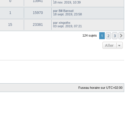
0
13941
18 nov. 2019, 10:39
par
Bill Baroud
1
15970
18 sept. 2019, 23:58
par
xingothx
15
23381
03 sept. 2019, 07:21
1
2
3
Su
124 sujets
Aller
Fuseau horaire sur
UTC+02:00