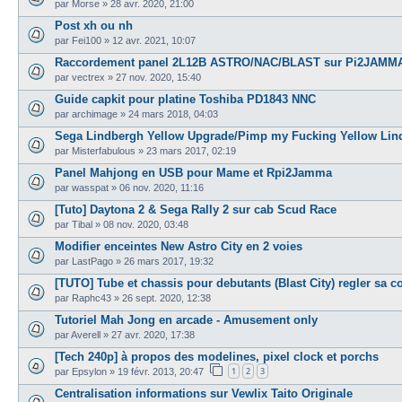
par
Morse
»
28 avr. 2020, 21:00
Post xh ou nh
par
Fei100
»
12 avr. 2021, 10:07
Raccordement panel 2L12B ASTRO/NAC/BLAST sur Pi2JAMM
par
vectrex
»
27 nov. 2020, 15:40
Guide capkit pour platine Toshiba PD1843 NNC
par
archimage
»
24 mars 2018, 04:03
Sega Lindbergh Yellow Upgrade/Pimp my Fucking Yellow Lin
par
Misterfabulous
»
23 mars 2017, 02:19
Panel Mahjong en USB pour Mame et Rpi2Jamma
par
wasspat
»
06 nov. 2020, 11:16
[Tuto] Daytona 2 & Sega Rally 2 sur cab Scud Race
par
Tibal
»
08 nov. 2020, 03:48
Modifier enceintes New Astro City en 2 voies
par
LastPago
»
26 mars 2017, 19:32
[TUTO] Tube et chassis pour debutants (Blast City) regler sa 
par
Raphc43
»
26 sept. 2020, 12:38
Tutoriel Mah Jong en arcade - Amusement only
par
Averell
»
27 avr. 2020, 17:38
[Tech 240p] à propos des modelines, pixel clock et porchs
1
2
3
par
Epsylon
»
19 févr. 2013, 20:47
Centralisation informations sur Vewlix Taito Originale