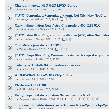
Changer manette NEO GEO MVSX Bartop
par
laurent260877
»
14 juil. 2025, 16:07
[TUTO] Demontage/Remontage Naomi, Net City, New Net City
1
2
par
Heavyarms
»
07 juil. 2015, 16:49
Capkit alimentation New Astro City modele 400-5198-01X
par
Misterfabulous
»
09 mars 2019, 15:49
[TUTO] alim Blast City, solution palliative (ATX, Alim Sega Mode
1
2
par
Lex_terieur
»
09 sept. 2021, 18:47
Tuto Mise a jour de la LAPBOX
1
2
par
Takki
»
19 mars 2014, 15:32
[TUTO] Sega Blast City, Comment restaurer les speaker pour 
par
Lex_terieur
»
21 déc. 2023, 18:55
Taito Type X² Multi Niko questions diverses
par
aganim
»
13 oct. 2023, 21:59
ATOMISWAVE GBS-MOD / 240p 15Khz
par
subman
»
18 juil. 2023, 15:10
Pb de son PCB TOKI
par
GuiRom84
»
19 nov. 2023, 00:01
Décryptage total de la platine Nanao Toshiba MS9.
1
7
8
9
10
11
par
Emperor Udan
»
15 déc. 2008, 22:22
…
Tuto création cable stéréo Sega Konami Mister2jamma Rpi2j