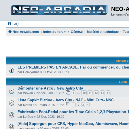
NEO-
Le forum d'
FAQ
Neo-Arcadia.com
Index du forum
Général
Matériel et technique
Tuto
Annonce
LES PREMIERS PAS EN ARCADE. Par ou commencer, ou cher
par
Heavyarms
»
11 févr. 2013, 01:08
Sujets
Démonter une Astro / New Astro City
1
10
11
12
13
14
par
Wovou
»
22 déc. 2005, 13:37
…
Liste Capkit Platine - Aero City - NAC - Mini Cute- NNC.....
1
2
3
4
par
Morse
»
01 mars 2015, 21:38
Fabrication Foot-Pedal pour les Time Crisis 1,2,3 Playstation 1
par
Le Duc
»
22 févr. 2023, 16:29
[Aide] Supergun pour CPS, Hyper NeoGeo, Atomiswave, Naom
par
xinyingho
»
30 mars 2025, 18:48