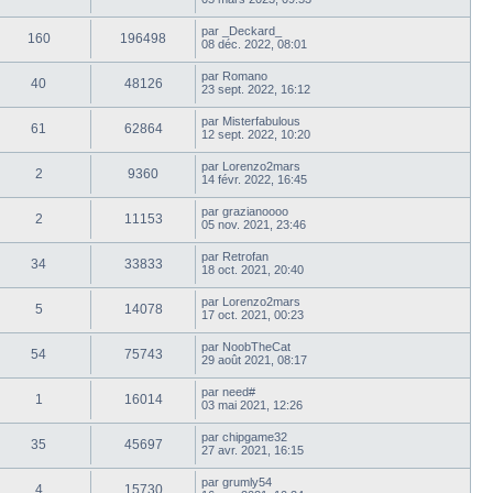
par
_Deckard_
160
196498
08 déc. 2022, 08:01
par
Romano
40
48126
23 sept. 2022, 16:12
par
Misterfabulous
61
62864
12 sept. 2022, 10:20
par
Lorenzo2mars
2
9360
14 févr. 2022, 16:45
par
grazianoooo
2
11153
05 nov. 2021, 23:46
par
Retrofan
34
33833
18 oct. 2021, 20:40
par
Lorenzo2mars
5
14078
17 oct. 2021, 00:23
par
NoobTheCat
54
75743
29 août 2021, 08:17
par
need#
1
16014
03 mai 2021, 12:26
par
chipgame32
35
45697
27 avr. 2021, 16:15
par
grumly54
4
15730