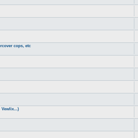
rcover cops, etc
Vewlix...)