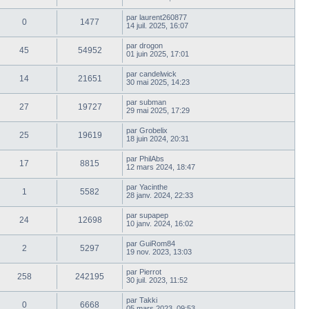
par
laurent260877
0
1477
14 juil. 2025, 16:07
par
drogon
45
54952
01 juin 2025, 17:01
par
candelwick
14
21651
30 mai 2025, 14:23
par
subman
27
19727
29 mai 2025, 17:29
par
Grobelix
25
19619
18 juin 2024, 20:31
par
PhilAbs
17
8815
12 mars 2024, 18:47
par
Yacinthe
1
5582
28 janv. 2024, 22:33
par
supapep
24
12698
10 janv. 2024, 16:02
par
GuiRom84
2
5297
19 nov. 2023, 13:03
par
Pierrot
258
242195
30 juil. 2023, 11:52
par
Takki
0
6668
05 mars 2023, 09:53