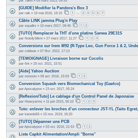
par
Takki
»
05 mars 2023, 09:53
[GUIDE] Modifier la Pandora's Box 3
1
3
4
5
6
7
par
raik
»
16 mai 2016, 16:15
…
Câble LINK jamma Plug'n Play
1
2
par
squallrs
»
10 mars 2017, 09:45
[TUTO] Remplacer la THT d'une platine Sanwa 29E31S
1
2
3
par
NoisilySilent
»
27 mars 2017, 11:27
Conversions sur Irem M92 (R-Type Leo, Gun Force 1 & 2, Unde
par
coldwar
»
07 févr. 2022, 17:13
[TEMOIGNAGE] Livraison borne sur Cocolis
par
6rk
»
20 oct. 2021, 15:51
[Aide] Yahoo Auction
1
2
par
nonosto
»
09 avr. 2016, 15:03
Conversion Squash vers Biomechanical Toy (Gaelco)
par
Apocalypse
»
23 oct. 2017, 05:24
[Reflexion/Tuto] Le cablage d'un Control Panel de Japonaise
1
2
3
par
Heavyarms
»
11 juin 2015, 00:10
Tuto: enlever les broches d’un connecteur JST-YL (Taito Egret, 
par
kaneda56
»
15 nov. 2019, 16:20
[TUTO] Dépanner une PCB
1
2
par
Apocalypse
»
03 oct. 2016, 21:53
Liste Capkit Alimentation/Ampli "Borne"