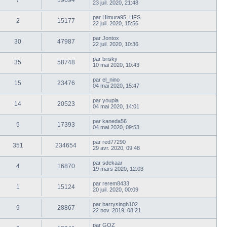
7
19694
23 juil. 2020, 21:48
par
Himura95_HFS
2
15177
22 juil. 2020, 15:56
par
Jontox
30
47987
22 juil. 2020, 10:36
par
brisky
35
58748
10 mai 2020, 10:43
par
el_nino
15
23476
04 mai 2020, 15:47
par
youpla
14
20523
04 mai 2020, 14:01
par
kaneda56
5
17393
04 mai 2020, 09:53
par
red77290
351
234654
29 avr. 2020, 09:48
par
sdekaar
4
16870
19 mars 2020, 12:03
par
rerem8433
1
15124
20 juil. 2020, 00:09
par
barrysingh102
9
28867
22 nov. 2019, 08:21
par
GOZ