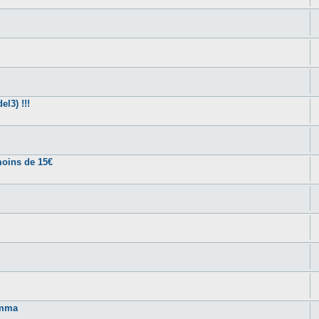
l3) !!!
moins de 15€
amma