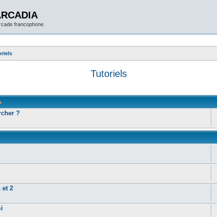
ARCADIA
arcade francophone
riels
Tutoriels
s
cher ?
 et 2
i