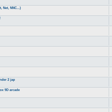
, Net, NNC...)
!
nder 2 jap
ox 9D arcade