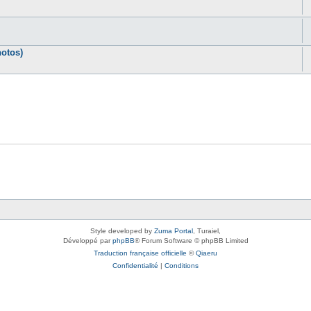
otos)
Style developed by
Zuma Portal
, Turaiel,
Développé par
phpBB
® Forum Software © phpBB Limited
Traduction française officielle
©
Qiaeru
Confidentialité
|
Conditions