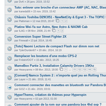
par
DvK
»
26 janv. 2019, 15:52
Tuto: enlever une broche d'un connecteur AMP (AC, NAC, Blast
par
kaneda56
»
15 nov. 2019, 15:42
Châssis Toshiba D29C051 - NewNetCity & Egret 3 - The TOPIC 
1
2
par
Piafoman
»
12 mai 2015, 20:47
Platine Wei-Ya sur Astro, New Astro & NAOMI Cab
1
2
par
ILAG
»
08 févr. 2008, 21:44
Conversion Super Street Fighter 2X
par
Firewall
»
13 juil. 2014, 16:45
[Tuto] Naomi Lecture de compact Flash sur dimm non net
par
TylerDurden67
»
20 déc. 2014, 16:19
Remplacer les boutons d'une mobo CPS-2
par
FrédoVOOT
»
15 déc. 2013, 16:25
MameBox Partie 3, Installation Calamity Drivers 15Khz
1
11
12
13
14
15
par
Heavyarms
»
08 févr. 2013, 18:00
…
[Convert] Namco System 2 : n'importe quel jeu en Rolling Thu
par
Layer
»
21 déc. 2019, 11:41
Comment connecter des manettes en bluetooth sur Pandora B
par
GOZ
»
21 déc. 2019, 03:01
HyperTheme, création de thèmes pour Hyperspin
par
Heavyarms
»
02 juin 2013, 01:00
Comment ajouter de la rom sur une pandora box 4hd svp ?