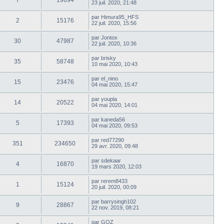
7
19694
23 juil. 2020, 21:48
par
Himura95_HFS
2
15176
22 juil. 2020, 15:56
par
Jontox
30
47987
22 juil. 2020, 10:36
par
brisky
35
58748
10 mai 2020, 10:43
par
el_nino
15
23476
04 mai 2020, 15:47
par
youpla
14
20522
04 mai 2020, 14:01
par
kaneda56
5
17393
04 mai 2020, 09:53
par
red77290
351
234650
29 avr. 2020, 09:48
par
sdekaar
4
16870
19 mars 2020, 12:03
par
rerem8433
1
15124
20 juil. 2020, 00:09
par
barrysingh102
9
28867
22 nov. 2019, 08:21
par
GOZ