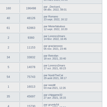
par
_Deckard_
160
196498
08 déc. 2022, 08:01
par
Romano
40
48126
23 sept. 2022, 16:12
par
Misterfabulous
61
62863
12 sept. 2022, 10:20
par
Lorenzo2mars
2
9360
14 févr. 2022, 16:45
par
grazianoooo
2
11153
05 nov. 2021, 23:46
par
Retrofan
34
33832
18 oct. 2021, 20:40
par
Lorenzo2mars
5
14078
17 oct. 2021, 00:23
par
NoobTheCat
54
75743
29 août 2021, 08:17
par
need#
1
16013
03 mai 2021, 12:26
par
chipgame32
35
45697
27 avr. 2021, 16:15
par
grumly54
4
15730