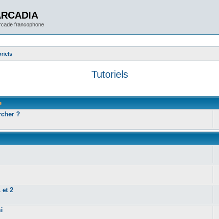
ARCADIA
arcade francophone
riels
Tutoriels
s
cher ?
 et 2
i