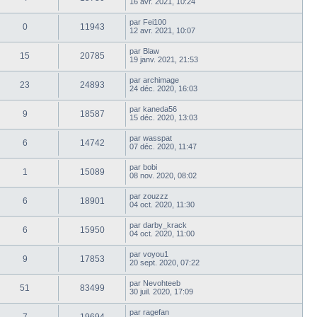
16 avr. 2021, 10:24
par
Fei100
0
11943
12 avr. 2021, 10:07
par
Blaw
15
20785
19 janv. 2021, 21:53
par
archimage
23
24893
24 déc. 2020, 16:03
par
kaneda56
9
18587
15 déc. 2020, 13:03
par
wasspat
6
14742
07 déc. 2020, 11:47
par
bobi
1
15089
08 nov. 2020, 08:02
par
zouzzz
6
18901
04 oct. 2020, 11:30
par
darby_krack
6
15950
04 oct. 2020, 11:00
par
voyou1
9
17853
20 sept. 2020, 07:22
par
Nevohteeb
51
83499
30 juil. 2020, 17:09
par
ragefan