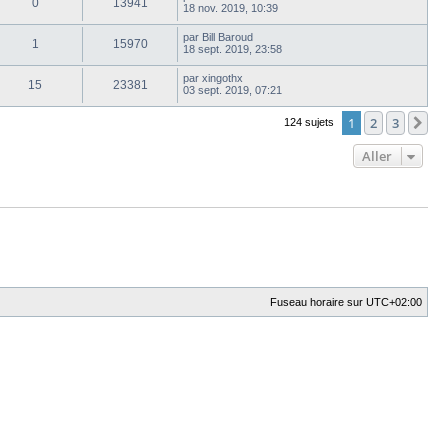
0
13941
18 nov. 2019, 10:39
par
Bill Baroud
1
15970
18 sept. 2019, 23:58
par
xingothx
15
23381
03 sept. 2019, 07:21
1
2
3
Su
124 sujets
Aller
Fuseau horaire sur
UTC+02:00