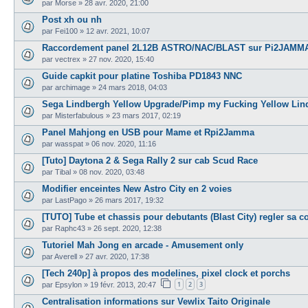
par
Morse
»
28 avr. 2020, 21:00
Post xh ou nh
par
Fei100
»
12 avr. 2021, 10:07
Raccordement panel 2L12B ASTRO/NAC/BLAST sur Pi2JAMM
par
vectrex
»
27 nov. 2020, 15:40
Guide capkit pour platine Toshiba PD1843 NNC
par
archimage
»
24 mars 2018, 04:03
Sega Lindbergh Yellow Upgrade/Pimp my Fucking Yellow Lin
par
Misterfabulous
»
23 mars 2017, 02:19
Panel Mahjong en USB pour Mame et Rpi2Jamma
par
wasspat
»
06 nov. 2020, 11:16
[Tuto] Daytona 2 & Sega Rally 2 sur cab Scud Race
par
Tibal
»
08 nov. 2020, 03:48
Modifier enceintes New Astro City en 2 voies
par
LastPago
»
26 mars 2017, 19:32
[TUTO] Tube et chassis pour debutants (Blast City) regler sa 
par
Raphc43
»
26 sept. 2020, 12:38
Tutoriel Mah Jong en arcade - Amusement only
par
Averell
»
27 avr. 2020, 17:38
[Tech 240p] à propos des modelines, pixel clock et porchs
1
2
3
par
Epsylon
»
19 févr. 2013, 20:47
Centralisation informations sur Vewlix Taito Originale