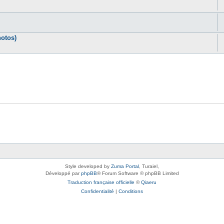
otos)
Style developed by
Zuma Portal
, Turaiel,
Développé par
phpBB
® Forum Software © phpBB Limited
Traduction française officielle
©
Qiaeru
Confidentialité
|
Conditions