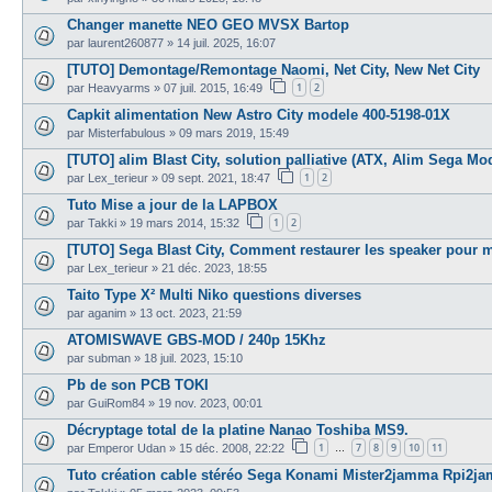
Changer manette NEO GEO MVSX Bartop
par
laurent260877
»
14 juil. 2025, 16:07
[TUTO] Demontage/Remontage Naomi, Net City, New Net City
1
2
par
Heavyarms
»
07 juil. 2015, 16:49
Capkit alimentation New Astro City modele 400-5198-01X
par
Misterfabulous
»
09 mars 2019, 15:49
[TUTO] alim Blast City, solution palliative (ATX, Alim Sega Mode
1
2
par
Lex_terieur
»
09 sept. 2021, 18:47
Tuto Mise a jour de la LAPBOX
1
2
par
Takki
»
19 mars 2014, 15:32
[TUTO] Sega Blast City, Comment restaurer les speaker pour 
par
Lex_terieur
»
21 déc. 2023, 18:55
Taito Type X² Multi Niko questions diverses
par
aganim
»
13 oct. 2023, 21:59
ATOMISWAVE GBS-MOD / 240p 15Khz
par
subman
»
18 juil. 2023, 15:10
Pb de son PCB TOKI
par
GuiRom84
»
19 nov. 2023, 00:01
Décryptage total de la platine Nanao Toshiba MS9.
1
7
8
9
10
11
par
Emperor Udan
»
15 déc. 2008, 22:22
…
Tuto création cable stéréo Sega Konami Mister2jamma Rpi2j