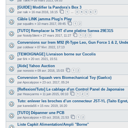
par
Takki
»
05 mars 2023, 09:53
[GUIDE] Modifier la Pandora's Box 3
1
3
4
5
6
7
par
raik
»
16 mai 2016, 16:15
…
Câble LINK jamma Plug'n Play
1
2
par
squallrs
»
10 mars 2017, 09:45
[TUTO] Remplacer la THT d'une platine Sanwa 29E31S
1
2
3
par
NoisilySilent
»
27 mars 2017, 11:27
Conversions sur Irem M92 (R-Type Leo, Gun Force 1 & 2, Unde
par
coldwar
»
07 févr. 2022, 17:13
[TEMOIGNAGE] Livraison borne sur Cocolis
par
6rk
»
20 oct. 2021, 15:51
[Aide] Yahoo Auction
1
2
par
nonosto
»
09 avr. 2016, 15:03
Conversion Squash vers Biomechanical Toy (Gaelco)
par
Apocalypse
»
23 oct. 2017, 05:24
[Reflexion/Tuto] Le cablage d'un Control Panel de Japonaise
1
2
3
par
Heavyarms
»
11 juin 2015, 00:10
Tuto: enlever les broches d’un connecteur JST-YL (Taito Egret, 
par
kaneda56
»
15 nov. 2019, 16:20
[TUTO] Dépanner une PCB
1
2
par
Apocalypse
»
03 oct. 2016, 21:53
Liste Capkit Alimentation/Ampli "Borne"