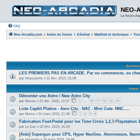
NEO-
Le forum d'
FAQ
Neo-Arcadia.com
Index du forum
Général
Matériel et technique
Tuto
Annonce
LES PREMIERS PAS EN ARCADE. Par ou commencer, ou cher
par
Heavyarms
»
11 févr. 2013, 01:08
Sujets
Démonter une Astro / New Astro City
1
10
11
12
13
14
par
Wovou
»
22 déc. 2005, 13:37
…
Liste Capkit Platine - Aero City - NAC - Mini Cute- NNC.....
1
2
3
4
par
Morse
»
01 mars 2015, 21:38
Fabrication Foot-Pedal pour les Time Crisis 1,2,3 Playstation 1
par
Le Duc
»
22 févr. 2023, 16:29
[Aide] Supergun pour CPS, Hyper NeoGeo, Atomiswave, Naom
par
xinyingho
»
30 mars 2025, 18:48