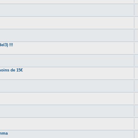
l3) !!!
moins de 15€
amma