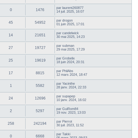
par
laurent260877
0
1476
14 juil. 2025, 16:07
par
drogon
45
54952
01 juin 2025, 17:01
par
candelwick
14
21651
30 mai 2025, 14:23
par
subman
27
19727
29 mai 2025, 17:29
par
Grobelix
25
19619
18 juin 2024, 20:31
par
PhilAbs
17
8815
12 mars 2024, 18:47
par
Yacinthe
1
5582
28 janv. 2024, 22:33
par
supapep
24
12696
10 janv. 2024, 16:02
par
GuiRom84
2
5297
19 nov. 2023, 13:03
par
Pierrot
258
242194
30 juil. 2023, 11:52
par
Takki
0
6668
05 mars 2023, 09:53