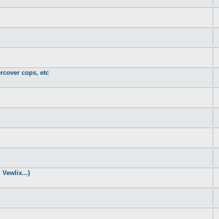
rcover cops, etc
Vewlix...)