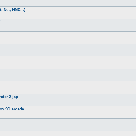
, Net, NNC...)
!
nder 2 jap
ox 9D arcade