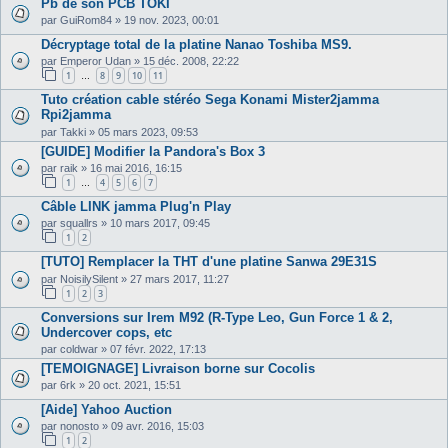
Pb de son PCB TOKI
par
GuiRom84
»
19 nov. 2023, 00:01
Décryptage total de la platine Nanao Toshiba MS9.
par
Emperor Udan
»
15 déc. 2008, 22:22
1
8
9
10
11
…
Tuto création cable stéréo Sega Konami Mister2jamma
Rpi2jamma
par
Takki
»
05 mars 2023, 09:53
[GUIDE] Modifier la Pandora's Box 3
par
raik
»
16 mai 2016, 16:15
1
4
5
6
7
…
Câble LINK jamma Plug'n Play
par
squallrs
»
10 mars 2017, 09:45
1
2
[TUTO] Remplacer la THT d'une platine Sanwa 29E31S
par
NoisilySilent
»
27 mars 2017, 11:27
1
2
3
Conversions sur Irem M92 (R-Type Leo, Gun Force 1 & 2,
Undercover cops, etc
par
coldwar
»
07 févr. 2022, 17:13
[TEMOIGNAGE] Livraison borne sur Cocolis
par
6rk
»
20 oct. 2021, 15:51
[Aide] Yahoo Auction
par
nonosto
»
09 avr. 2016, 15:03
1
2