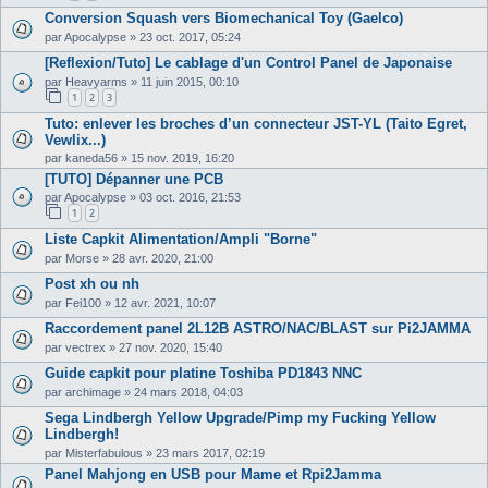
Conversion Squash vers Biomechanical Toy (Gaelco)
par
Apocalypse
»
23 oct. 2017, 05:24
[Reflexion/Tuto] Le cablage d'un Control Panel de Japonaise
par
Heavyarms
»
11 juin 2015, 00:10
1
2
3
Tuto: enlever les broches d’un connecteur JST-YL (Taito Egret,
Vewlix...)
par
kaneda56
»
15 nov. 2019, 16:20
[TUTO] Dépanner une PCB
par
Apocalypse
»
03 oct. 2016, 21:53
1
2
Liste Capkit Alimentation/Ampli "Borne"
par
Morse
»
28 avr. 2020, 21:00
Post xh ou nh
par
Fei100
»
12 avr. 2021, 10:07
Raccordement panel 2L12B ASTRO/NAC/BLAST sur Pi2JAMMA
par
vectrex
»
27 nov. 2020, 15:40
Guide capkit pour platine Toshiba PD1843 NNC
par
archimage
»
24 mars 2018, 04:03
Sega Lindbergh Yellow Upgrade/Pimp my Fucking Yellow
Lindbergh!
par
Misterfabulous
»
23 mars 2017, 02:19
Panel Mahjong en USB pour Mame et Rpi2Jamma