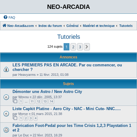
NEO-ARCADIA
FAQ
Neo-Arcadia.com
Index du forum
Général
Matériel et technique
Tutoriels
Tutoriels
1
2
3
Suivant
124 sujets
Annonces
LES PREMIERS PAS EN ARCADE. Par ou commencer, ou
chercher ?
par
Heavyarms
»
11 févr. 2013, 01:08
Sujets
Démonter une Astro / New Astro City
par
Wovou
»
22 déc. 2005, 13:37
1
11
12
13
14
…
Liste Capkit Platine - Aero City - NAC - Mini Cute- NNC.....
par
Morse
»
01 mars 2015, 21:38
1
2
3
4
Fabrication Foot-Pedal pour les Time Crisis 1,2,3 Playstation 1
et 2
par
Le Duc
»
22 févr. 2023, 16:29