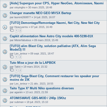
[Aide] Supergun pour CPS, Hyper NeoGeo, Atomiswave, Naomi
par
xinyingho
»
30 mars 2025, 18:48
Changer manette NEO GEO MVSX Bartop
par
laurent260877
»
14 juil. 2025, 16:07
[TUTO] Demontage/Remontage Naomi, Net City, New Net City
par
Heavyarms
»
07 juil. 2015, 16:49
1
2
Capkit alimentation New Astro City modele 400-5198-01X
par
Misterfabulous
»
09 mars 2019, 15:49
[TUTO] alim Blast City, solution palliative (ATX, Alim Sega
Model3) !!!
par
Lex_terieur
»
09 sept. 2021, 18:47
1
2
Tuto Mise a jour de la LAPBOX
par
Takki
»
19 mars 2014, 15:32
1
2
[TUTO] Sega Blast City, Comment restaurer les speaker pour
moins de 15€
par
Lex_terieur
»
21 déc. 2023, 18:55
Taito Type X² Multi Niko questions diverses
par
aganim
»
13 oct. 2023, 21:59
ATOMISWAVE GBS-MOD / 240p 15Khz
par
subman
»
18 juil. 2023, 15:10