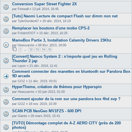
Conversion Super Street Fighter 2X
par
Firewall
»
13 juil. 2014, 16:45
[Tuto] Naomi Lecture de compact Flash sur dimm non net
par
TylerDurden67
»
20 déc. 2014, 16:19
Remplacer les boutons d'une mobo CPS-2
par
FrédoVOOT
»
15 déc. 2013, 16:25
MameBox Partie 3, Installation Calamity Drivers 15Khz
par
Heavyarms
»
08 févr. 2013, 18:00
1
12
13
14
15
…
[Convert] Namco System 2 : n'importe quel jeu en Rolling
Thunder 2 jap
par
Layer
»
21 déc. 2019, 11:41
Comment connecter des manettes en bluetooth sur Pandora Box
9D arcade
par
GOZ
»
21 déc. 2019, 03:01
HyperTheme, création de thèmes pour Hyperspin
par
Heavyarms
»
02 juin 2013, 01:00
Comment ajouter de la rom sur une pandora box 4hd svp ?
par
GOZ
»
18 nov. 2019, 10:39
SCAN PCB NeoGeo MV1FZS - 600 DPI
par
Giants
»
26 mars 2015, 15:41
[TUTO] Démontage complet de A-Z AERO CITY (près de 200
photos)