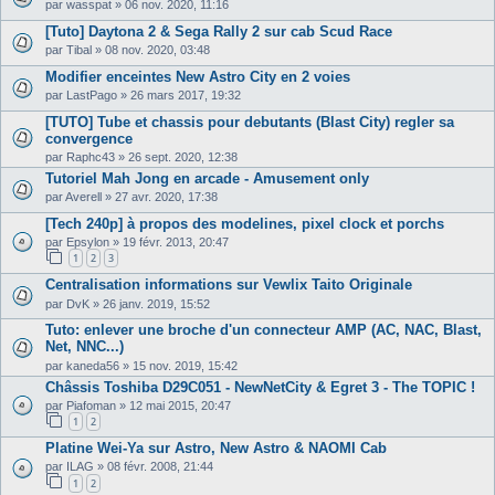
par
wasspat
»
06 nov. 2020, 11:16
[Tuto] Daytona 2 & Sega Rally 2 sur cab Scud Race
par
Tibal
»
08 nov. 2020, 03:48
Modifier enceintes New Astro City en 2 voies
par
LastPago
»
26 mars 2017, 19:32
[TUTO] Tube et chassis pour debutants (Blast City) regler sa
convergence
par
Raphc43
»
26 sept. 2020, 12:38
Tutoriel Mah Jong en arcade - Amusement only
par
Averell
»
27 avr. 2020, 17:38
[Tech 240p] à propos des modelines, pixel clock et porchs
par
Epsylon
»
19 févr. 2013, 20:47
1
2
3
Centralisation informations sur Vewlix Taito Originale
par
DvK
»
26 janv. 2019, 15:52
Tuto: enlever une broche d'un connecteur AMP (AC, NAC, Blast,
Net, NNC...)
par
kaneda56
»
15 nov. 2019, 15:42
Châssis Toshiba D29C051 - NewNetCity & Egret 3 - The TOPIC !
par
Piafoman
»
12 mai 2015, 20:47
1
2
Platine Wei-Ya sur Astro, New Astro & NAOMI Cab
par
ILAG
»
08 févr. 2008, 21:44
1
2