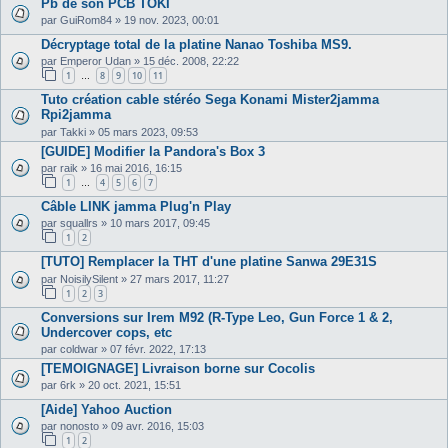
Pb de son PCB TOKI
par
GuiRom84
»
19 nov. 2023, 00:01
Décryptage total de la platine Nanao Toshiba MS9.
par
Emperor Udan
»
15 déc. 2008, 22:22
1
8
9
10
11
…
Tuto création cable stéréo Sega Konami Mister2jamma
Rpi2jamma
par
Takki
»
05 mars 2023, 09:53
[GUIDE] Modifier la Pandora's Box 3
par
raik
»
16 mai 2016, 16:15
1
4
5
6
7
…
Câble LINK jamma Plug'n Play
par
squallrs
»
10 mars 2017, 09:45
1
2
[TUTO] Remplacer la THT d'une platine Sanwa 29E31S
par
NoisilySilent
»
27 mars 2017, 11:27
1
2
3
Conversions sur Irem M92 (R-Type Leo, Gun Force 1 & 2,
Undercover cops, etc
par
coldwar
»
07 févr. 2022, 17:13
[TEMOIGNAGE] Livraison borne sur Cocolis
par
6rk
»
20 oct. 2021, 15:51
[Aide] Yahoo Auction
par
nonosto
»
09 avr. 2016, 15:03
1
2