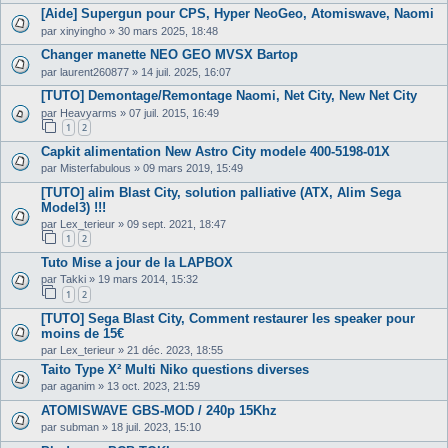
[Aide] Supergun pour CPS, Hyper NeoGeo, Atomiswave, Naomi
par
xinyingho
»
30 mars 2025, 18:48
Changer manette NEO GEO MVSX Bartop
par
laurent260877
»
14 juil. 2025, 16:07
[TUTO] Demontage/Remontage Naomi, Net City, New Net City
par
Heavyarms
»
07 juil. 2015, 16:49
1
2
Capkit alimentation New Astro City modele 400-5198-01X
par
Misterfabulous
»
09 mars 2019, 15:49
[TUTO] alim Blast City, solution palliative (ATX, Alim Sega
Model3) !!!
par
Lex_terieur
»
09 sept. 2021, 18:47
1
2
Tuto Mise a jour de la LAPBOX
par
Takki
»
19 mars 2014, 15:32
1
2
[TUTO] Sega Blast City, Comment restaurer les speaker pour
moins de 15€
par
Lex_terieur
»
21 déc. 2023, 18:55
Taito Type X² Multi Niko questions diverses
par
aganim
»
13 oct. 2023, 21:59
ATOMISWAVE GBS-MOD / 240p 15Khz
par
subman
»
18 juil. 2023, 15:10