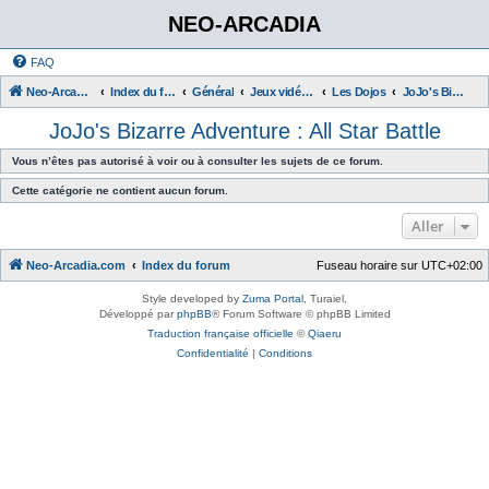
NEO-ARCADIA
FAQ
Neo-Arcadia.com
Index du forum
Général
Jeux vidéo d'arcade
Les Dojos
JoJo's Bizarre Adventure : All Star Battle
JoJo's Bizarre Adventure : All Star Battle
Vous n’êtes pas autorisé à voir ou à consulter les sujets de ce forum.
Cette catégorie ne contient aucun forum.
Aller
Neo-Arcadia.com
Index du forum
Fuseau horaire sur
UTC+02:00
Style developed by
Zuma Portal
, Turaiel,
Développé par
phpBB
® Forum Software © phpBB Limited
Traduction française officielle
©
Qiaeru
Confidentialité
|
Conditions