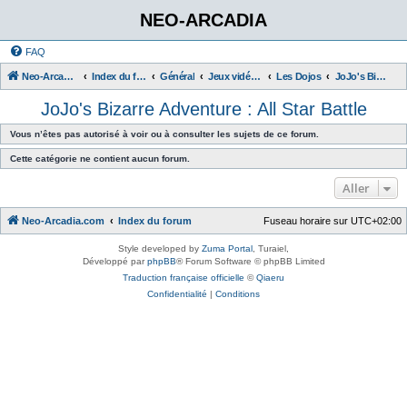
NEO-ARCADIA
FAQ
Neo-Arcadia.com
Index du forum
Général
Jeux vidéo d'arcade
Les Dojos
JoJo's Bizarre Adventure : All Star Battle
JoJo's Bizarre Adventure : All Star Battle
Vous n’êtes pas autorisé à voir ou à consulter les sujets de ce forum.
Cette catégorie ne contient aucun forum.
Aller
Neo-Arcadia.com
Index du forum
Fuseau horaire sur
UTC+02:00
Style developed by
Zuma Portal
, Turaiel,
Développé par
phpBB
® Forum Software © phpBB Limited
Traduction française officielle
©
Qiaeru
Confidentialité
|
Conditions