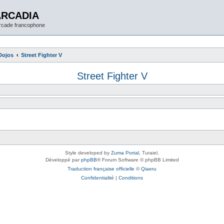
ARCADIA
arcade francophone
Dojos
Street Fighter V
Street Fighter V
Style developed by
Zuma Portal
, Turaiel,
Développé par
phpBB
® Forum Software © phpBB Limited
Traduction française officielle
©
Qiaeru
Confidentialité
|
Conditions