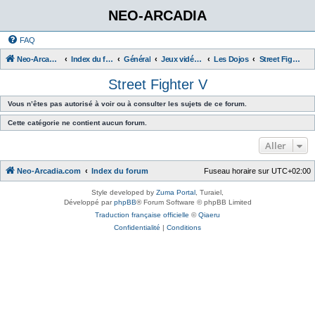
NEO-ARCADIA
FAQ
Neo-Arcadia.com
Index du forum
Général
Jeux vidéo d'arcade
Les Dojos
Street Fighter V
Street Fighter V
Vous n’êtes pas autorisé à voir ou à consulter les sujets de ce forum.
Cette catégorie ne contient aucun forum.
Aller
Neo-Arcadia.com
Index du forum
Fuseau horaire sur
UTC+02:00
Style developed by
Zuma Portal
, Turaiel,
Développé par
phpBB
® Forum Software © phpBB Limited
Traduction française officielle
©
Qiaeru
Confidentialité
|
Conditions