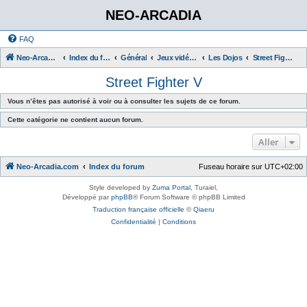
NEO-ARCADIA
FAQ
Neo-Arcadia.com
Index du forum
Général
Jeux vidéo d'arcade
Les Dojos
Street Fighter V
Street Fighter V
Vous n’êtes pas autorisé à voir ou à consulter les sujets de ce forum.
Cette catégorie ne contient aucun forum.
Aller
Neo-Arcadia.com
Index du forum
Fuseau horaire sur
UTC+02:00
Style developed by
Zuma Portal
, Turaiel,
Développé par
phpBB
® Forum Software © phpBB Limited
Traduction française officielle
©
Qiaeru
Confidentialité
|
Conditions