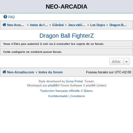
NEO-ARCADIA
FAQ
Neo-Arcadia.com
Index du forum
Général
Jeux vidéo d'arcade
Les Dojos
Dragon Ball FighterZ
Dragon Ball FighterZ
Vous n’êtes pas autorisé à voir ou à consulter les sujets de ce forum.
Cette catégorie ne contient aucun forum.
Aller
Neo-Arcadia.com
Index du forum
Fuseau horaire sur
UTC+02:00
Style developed by
Zuma Portal
, Turaiel,
Développé par
phpBB
® Forum Software © phpBB Limited
Traduction française officielle
©
Qiaeru
Confidentialité
|
Conditions