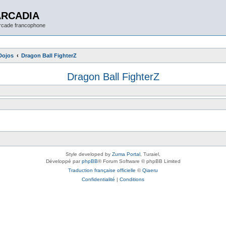
ARCADIA
arcade francophone
Dojos
Dragon Ball FighterZ
Dragon Ball FighterZ
Style developed by
Zuma Portal
, Turaiel,
Développé par
phpBB
® Forum Software © phpBB Limited
Traduction française officielle
©
Qiaeru
Confidentialité
|
Conditions