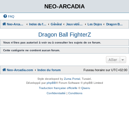
NEO-ARCADIA
FAQ
Neo-Arcadia.com
Index du forum
Général
Jeux vidéo d'arcade
Les Dojos
Dragon Ball FighterZ
Dragon Ball FighterZ
Vous n’êtes pas autorisé à voir ou à consulter les sujets de ce forum.
Cette catégorie ne contient aucun forum.
Aller
Neo-Arcadia.com
Index du forum
Fuseau horaire sur
UTC+02:00
Style developed by
Zuma Portal
, Turaiel,
Développé par
phpBB
® Forum Software © phpBB Limited
Traduction française officielle
©
Qiaeru
Confidentialité
|
Conditions