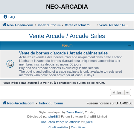
NEO-ARCADIA
FAQ
Neo-Arcadia.com
Index du forum
Vente et achat / Sales and Purchases
Vente Arcade / Arcade Sales
Vente Arcade / Arcade Sales
Forum
Vente de bornes d'arcade / Arcade cabinet sales
Achetez et vendez des bornes d'arcade uniquement dans cette section.
L'achat et la vente de bornes d'arcade est uniquement accessible aux
membres inscrits depuis au moins 60 jours.
Buy and sell arcade cabinets exclusively in this section.
The buying and selling of arcade cabinets is only available to registered
members who have been active for at least 60 days.
Vous n’êtes pas autorisé à voir ou à consulter les sujets de ce forum.
Aller
Neo-Arcadia.com
Index du forum
Fuseau horaire sur
UTC+02:00
Style developed by
Zuma Portal
, Turaiel,
Développé par
phpBB
® Forum Software © phpBB Limited
Traduction française officielle
©
Qiaeru
Confidentialité
|
Conditions