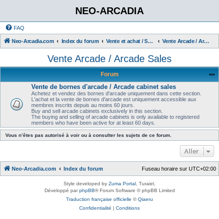
NEO-ARCADIA
FAQ
Neo-Arcadia.com
Index du forum
Vente et achat / Sales and Purchases
Vente Arcade / Arcade Sales
Vente Arcade / Arcade Sales
Forum
Vente de bornes d'arcade / Arcade cabinet sales
Achetez et vendez des bornes d'arcade uniquement dans cette section.
L'achat et la vente de bornes d'arcade est uniquement accessible aux
membres inscrits depuis au moins 60 jours.
Buy and sell arcade cabinets exclusively in this section.
The buying and selling of arcade cabinets is only available to registered
members who have been active for at least 60 days.
Vous n’êtes pas autorisé à voir ou à consulter les sujets de ce forum.
Aller
Neo-Arcadia.com
Index du forum
Fuseau horaire sur
UTC+02:00
Style developed by
Zuma Portal
, Turaiel,
Développé par
phpBB
® Forum Software © phpBB Limited
Traduction française officielle
©
Qiaeru
Confidentialité
|
Conditions