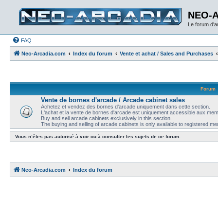
NEO-
Le forum d'
FAQ
Neo-Arcadia.com
Index du forum
Vente et achat / Sales and Purchases
Forum
Vente de bornes d'arcade / Arcade cabinet sales
Achetez et vendez des bornes d'arcade uniquement dans cette section.
L'achat et la vente de bornes d'arcade est uniquement accessible aux memb
Buy and sell arcade cabinets exclusively in this section.
The buying and selling of arcade cabinets is only available to registered m
Vous n’êtes pas autorisé à voir ou à consulter les sujets de ce forum.
Neo-Arcadia.com
Index du forum