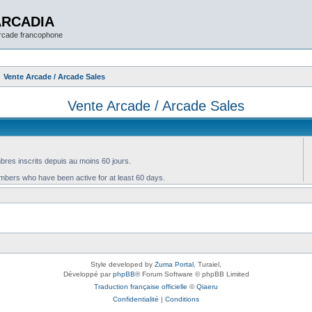
ARCADIA
arcade francophone
Vente Arcade / Arcade Sales
Vente Arcade / Arcade Sales
res inscrits depuis au moins 60 jours.
embers who have been active for at least 60 days.
Style developed by
Zuma Portal
, Turaiel,
Développé par
phpBB
® Forum Software © phpBB Limited
Traduction française officielle
©
Qiaeru
Confidentialité
|
Conditions