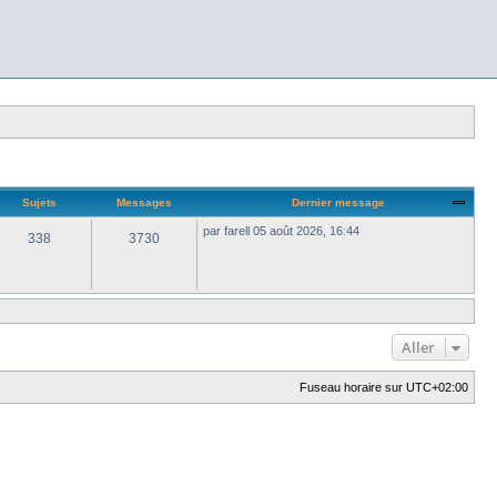
Sujets
Messages
Dernier message
par
farell
05 août 2026, 16:44
338
3730
Aller
Fuseau horaire sur
UTC+02:00