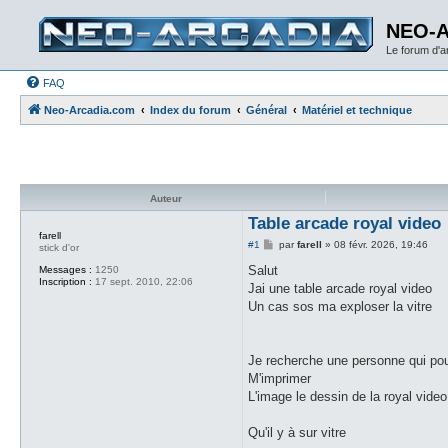
NEO-
Le forum d'
FAQ
Neo-Arcadia.com
Index du forum
Général
Matériel et technique
Auteur
Table arcade royal video
farell
M
#1
par
farell
»
08 févr. 2026, 19:46
stick d'or
e
s
Salut
Messages :
1250
s
Inscription :
17 sept. 2010, 22:06
Jai une table arcade royal video
a
g
Un cas sos ma exploser la vitre
e
Je recherche une personne qui pou
M'imprimer
L'image le dessin de la royal video
Qu'il y à sur vitre