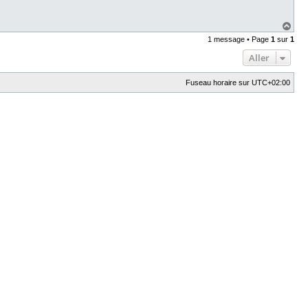
H
a
1 message • Page
1
sur
1
u
t
Aller
Fuseau horaire sur
UTC+02:00