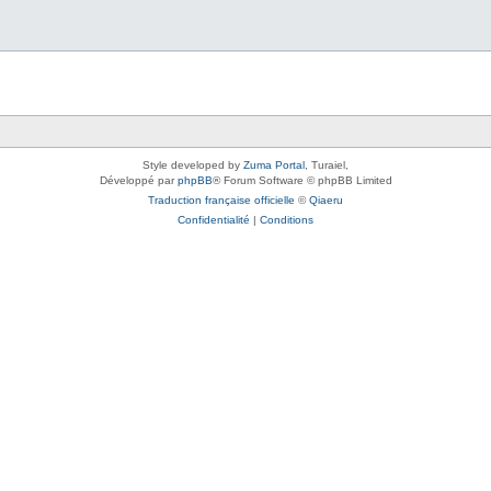
Style developed by
Zuma Portal
, Turaiel,
Développé par
phpBB
® Forum Software © phpBB Limited
Traduction française officielle
©
Qiaeru
Confidentialité
|
Conditions