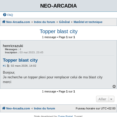
NEO-ARCADIA
FAQ
Neo-Arcadia.com
Index du forum
Général
Matériel et technique
Topper blast city
1 message • Page
1
sur
1
henricrazuki
Messages :
4
Inscription :
03 mai 2023, 23:45
Topper blast city
M
#1
02 mars 2026, 14:02
e
s
Bonjour,
s
Je recherche un topper plexi pour remplacer celui de ma blast city
a
g
merci
e
1 message • Page
1
sur
1
Aller
Neo-Arcadia.com
Index du forum
Fuseau horaire sur
UTC+02:00
Style developed by
Zuma Portal
, Turaiel,