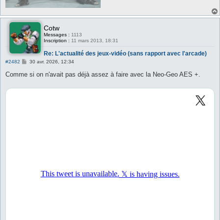
Cotw
Messages :
1113
Inscription :
11 mars 2013, 18:31
Re: L'actualité des jeux-vidéo (sans rapport avec l'arcade)
M
#2482
30 avr. 2026, 12:34
e
s
Comme si on n'avait pas déjà assez à faire avec la Neo-Geo AES +.
s
a
g
e