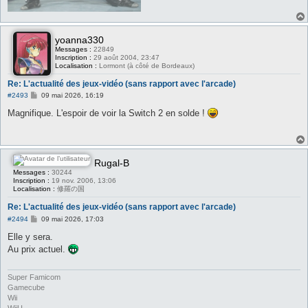
yoanna330
Messages :
22849
Inscription :
29 août 2004, 23:47
Localisation :
Lormont (à côté de Bordeaux)
Re: L'actualité des jeux-vidéo (sans rapport avec l'arcade)
M
#2493
09 mai 2026, 16:19
e
s
Magnifique. L'espoir de voir la Switch 2 en solde !
s
a
g
e
Rugal-B
Messages :
30244
Inscription :
19 nov. 2006, 13:06
Localisation :
修羅の国
Re: L'actualité des jeux-vidéo (sans rapport avec l'arcade)
M
#2494
09 mai 2026, 17:03
e
s
Elle y sera.
s
Au prix actuel.
a
g
e
Super Famicom
Gamecube
Wii
WiiU