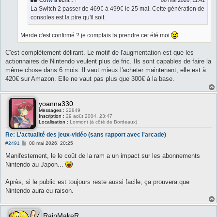
Cotw
a écrit :
↑
08 mai 2026, 11:41
La Switch 2 passer de 469€ à 499€ le 25 mai. Cette génération de
consoles est la pire qu'il soit.
Merde c'est confirmé ? je comptais la prendre cet été moi
C'est complètement délirant. Le motif de l'augmentation est que les
actionnaires de Nintendo veulent plus de fric. Ils sont capables de faire la
même chose dans 6 mois. Il vaut mieux l'acheter maintenant, elle est à
420€ sur Amazon. Elle ne vaut pas plus que 300€ à la base.
yoanna330
Messages :
22849
Inscription :
29 août 2004, 23:47
Localisation :
Lormont (à côté de Bordeaux)
Re: L'actualité des jeux-vidéo (sans rapport avec l'arcade)
M
#2491
08 mai 2026, 20:25
e
s
Manifestement, le le coût de la ram a un impact sur les abonnements
s
Nintendo au Japon...
a
g
e
Après, si le public est toujours reste aussi facile, ça prouvera que
Nintendo aura eu raison.
RainMakeR