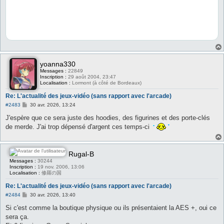
yoanna330
Messages :
22849
Inscription :
29 août 2004, 23:47
Localisation :
Lormont (à côté de Bordeaux)
Re: L'actualité des jeux-vidéo (sans rapport avec l'arcade)
M
#2483
30 avr. 2026, 13:24
e
s
J'espère que ce sera juste des hoodies, des figurines et des porte-clés
s
de merde. J'ai trop dépensé d'argent ces temps-ci
a
g
e
Rugal-B
Messages :
30244
Inscription :
19 nov. 2006, 13:06
Localisation :
修羅の国
Re: L'actualité des jeux-vidéo (sans rapport avec l'arcade)
M
#2484
30 avr. 2026, 13:40
e
s
Si c'est comme la boutique physique ou ils présentaient la AES +, oui ce
s
sera ça.
a