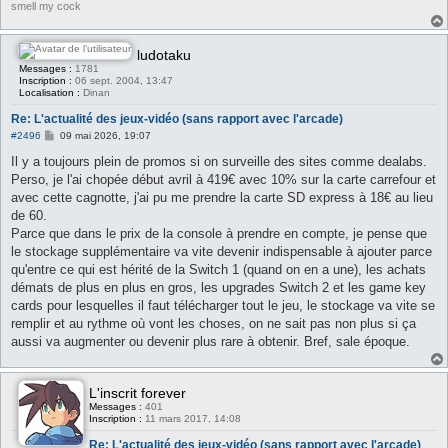
smell my cock
ludotaku
Messages :
1781
Inscription :
06 sept. 2004, 13:47
Localisation :
Dinan
Re: L'actualité des jeux-vidéo (sans rapport avec l'arcade)
M
#2496
09 mai 2026, 19:07
e
s
Il y a toujours plein de promos si on surveille des sites comme dealabs.
s
Perso, je l'ai chopée début avril à 419€ avec 10% sur la carte carrefour et
a
g
avec cette cagnotte, j'ai pu me prendre la carte SD express à 18€ au lieu
e
de 60.
Parce que dans le prix de la console à prendre en compte, je pense que
le stockage supplémentaire va vite devenir indispensable à ajouter parce
qu'entre ce qui est hérité de la Switch 1 (quand on en a une), les achats
démats de plus en plus en gros, les upgrades Switch 2 et les game key
cards pour lesquelles il faut télécharger tout le jeu, le stockage va vite se
remplir et au rythme où vont les choses, on ne sait pas non plus si ça
aussi va augmenter ou devenir plus rare à obtenir. Bref, sale époque.
L'inscrit forever
Messages :
401
Inscription :
11 mars 2017, 14:08
Re: L'actualité des jeux-vidéo (sans rapport avec l'arcade)