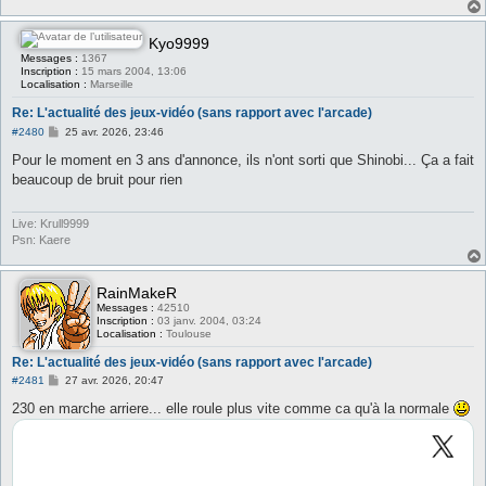
Kyo9999
Messages :
1367
Inscription :
15 mars 2004, 13:06
Localisation :
Marseille
Re: L'actualité des jeux-vidéo (sans rapport avec l'arcade)
M
#2480
25 avr. 2026, 23:46
e
s
Pour le moment en 3 ans d'annonce, ils n'ont sorti que Shinobi... Ça a fait
s
beaucoup de bruit pour rien
a
g
e
Live: Krull9999
Psn: Kaere
RainMakeR
Messages :
42510
Inscription :
03 janv. 2004, 03:24
Localisation :
Toulouse
Re: L'actualité des jeux-vidéo (sans rapport avec l'arcade)
M
#2481
27 avr. 2026, 20:47
e
s
230 en marche arriere... elle roule plus vite comme ca qu'à la normale
s
a
g
e