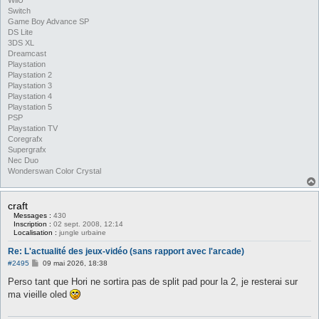
Switch
Game Boy Advance SP
DS Lite
3DS XL
Dreamcast
Playstation
Playstation 2
Playstation 3
Playstation 4
Playstation 5
PSP
Playstation TV
Coregrafx
Supergrafx
Nec Duo
Wonderswan Color Crystal
craft
Messages :
430
Inscription :
02 sept. 2008, 12:14
Localisation :
jungle urbaine
Re: L'actualité des jeux-vidéo (sans rapport avec l'arcade)
M
#2495
09 mai 2026, 18:38
e
s
Perso tant que Hori ne sortira pas de split pad pour la 2, je resterai sur
s
ma vieille oled
a
g
e