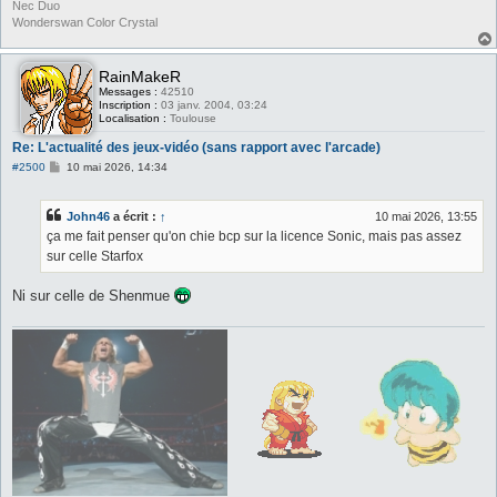
Nec Duo
Wonderswan Color Crystal
RainMakeR
Messages :
42510
Inscription :
03 janv. 2004, 03:24
Localisation :
Toulouse
Re: L'actualité des jeux-vidéo (sans rapport avec l'arcade)
M
#2500
10 mai 2026, 14:34
e
s
s
John46
a écrit :
↑
10 mai 2026, 13:55
a
g
ça me fait penser qu'on chie bcp sur la licence Sonic, mais pas assez
e
sur celle Starfox
Ni sur celle de Shenmue