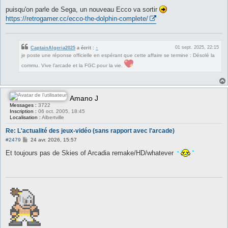
puisqu'on parle de Sega, un nouveau Ecco va sortir
https://retrogamer.cc/ecco-the-dolphin-complete/
01 sept. 2025, 22:15
CaptainAlgeria2025
a écrit :
↑
je poste une réponse officielle en espérant que cette affaire se termine : Désolé la
commu. Vive l'arcade et la FGC pour la vie.
Amano J
Messages :
3722
Inscription :
06 oct. 2005, 18:45
Localisation :
Albertville
Re: L'actualité des jeux-vidéo (sans rapport avec l'arcade)
M
#2479
24 avr. 2026, 15:57
e
s
Et toujours pas de Skies of Arcadia remake/HD/whatever
s
a
g
e