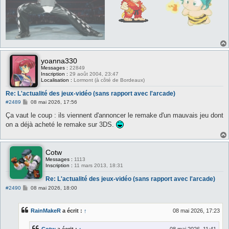
yoanna330
Messages :
22849
Inscription :
29 août 2004, 23:47
Localisation :
Lormont (à côté de Bordeaux)
Re: L'actualité des jeux-vidéo (sans rapport avec l'arcade)
M
#2489
08 mai 2026, 17:56
e
s
Ça vaut le coup : ils viennent d'annoncer le remake d'un mauvais jeu dont
s
on a déjà acheté le remake sur 3DS.
a
g
e
Cotw
Messages :
1113
Inscription :
11 mars 2013, 18:31
Re: L'actualité des jeux-vidéo (sans rapport avec l'arcade)
M
#2490
08 mai 2026, 18:00
e
s
s
RainMakeR
a écrit :
↑
08 mai 2026, 17:23
a
g
e