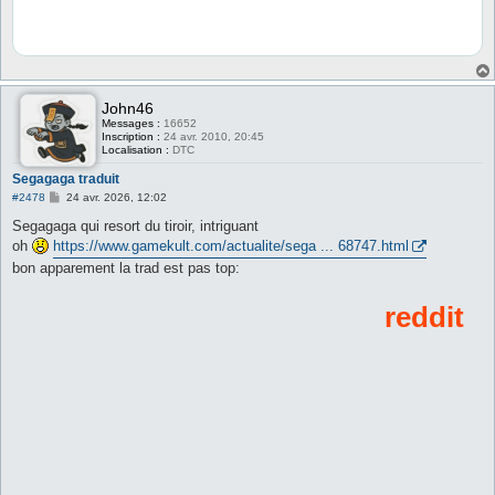
John46
Messages :
16652
Inscription :
24 avr. 2010, 20:45
Localisation :
DTC
Segagaga traduit
M
#2478
24 avr. 2026, 12:02
e
s
Segagaga qui resort du tiroir, intriguant
s
oh
https://www.gamekult.com/actualite/sega ... 68747.html
a
g
bon apparement la trad est pas top:
e