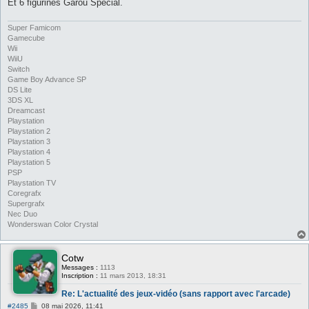
g
Et 6 figurines Garou Special.
e
Super Famicom
Gamecube
Wii
WiiU
Switch
Game Boy Advance SP
DS Lite
3DS XL
Dreamcast
Playstation
Playstation 2
Playstation 3
Playstation 4
Playstation 5
PSP
Playstation TV
Coregrafx
Supergrafx
Nec Duo
Wonderswan Color Crystal
Cotw
Messages :
1113
Inscription :
11 mars 2013, 18:31
Re: L'actualité des jeux-vidéo (sans rapport avec l'arcade)
M
#2485
08 mai 2026, 11:41