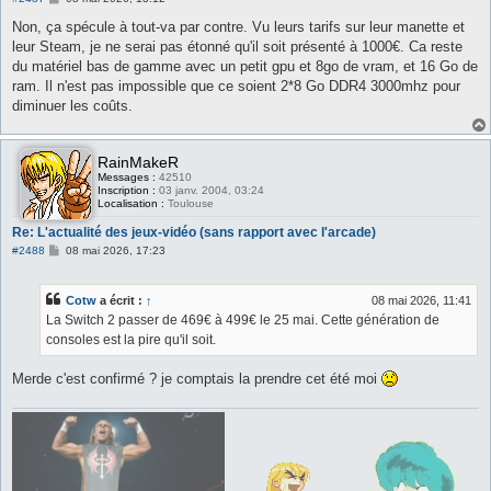
e
s
Non, ça spécule à tout-va par contre. Vu leurs tarifs sur leur manette et
s
leur Steam, je ne serai pas étonné qu'il soit présenté à 1000€. Ca reste
a
g
du matériel bas de gamme avec un petit gpu et 8go de vram, et 16 Go de
e
ram. Il n'est pas impossible que ce soient 2*8 Go DDR4 3000mhz pour
diminuer les coûts.
RainMakeR
Messages :
42510
Inscription :
03 janv. 2004, 03:24
Localisation :
Toulouse
Re: L'actualité des jeux-vidéo (sans rapport avec l'arcade)
M
#2488
08 mai 2026, 17:23
e
s
s
Cotw
a écrit :
↑
08 mai 2026, 11:41
a
g
La Switch 2 passer de 469€ à 499€ le 25 mai. Cette génération de
e
consoles est la pire qu'il soit.
Merde c'est confirmé ? je comptais la prendre cet été moi