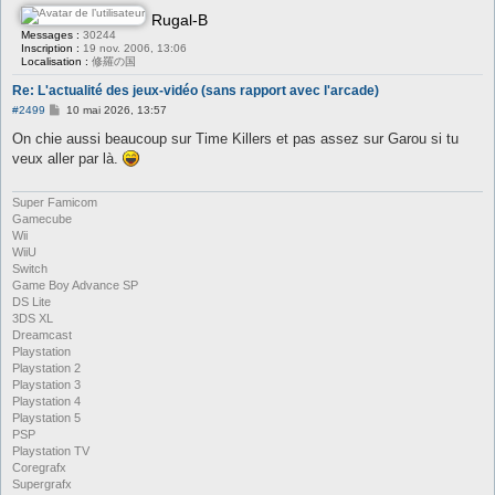
Rugal-B
Messages :
30244
Inscription :
19 nov. 2006, 13:06
Localisation :
修羅の国
Re: L'actualité des jeux-vidéo (sans rapport avec l'arcade)
M
#2499
10 mai 2026, 13:57
e
s
On chie aussi beaucoup sur Time Killers et pas assez sur Garou si tu
s
veux aller par là.
a
g
e
Super Famicom
Gamecube
Wii
WiiU
Switch
Game Boy Advance SP
DS Lite
3DS XL
Dreamcast
Playstation
Playstation 2
Playstation 3
Playstation 4
Playstation 5
PSP
Playstation TV
Coregrafx
Supergrafx