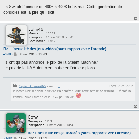
e
s
La Switch 2 passer de 469€ à 499€ le 25 mai. Cette génération de
s
consoles est la pire qu'il soit.
a
g
e
John46
Messages :
16652
Inscription :
24 avr. 2010, 20:45
Localisation :
DTC
Re: L'actualité des jeux-vidéo (sans rapport avec l'arcade)
M
#2486
08 mai 2026, 12:43
e
s
Ils ont tjs pas annoncé le prix de la Steam Machine?
s
Le prix de la RAM doit bien foutre en l'air leur plans ..
a
g
e
01 sept. 2025, 22:15
CaptainAlgeria2025
a écrit :
↑
je poste une réponse officielle en espérant que cette affaire se termine : Désolé la
commu. Vive l'arcade et la FGC pour la vie.
Cotw
Messages :
1113
Inscription :
11 mars 2013, 18:31
Re: L'actualité des jeux-vidéo (sans rapport avec l'arcade)
M
#2487
08 mai 2026, 13:12