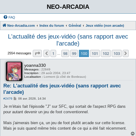
NEO-ARCADIA
FAQ
Neo-Arcadia.com
Index du forum
Général
Jeux vidéo (non arcade)
L'actualité des jeux-vidéo (sans rapport avec
l'arcade)
Page
100
sur
103
1
98
99
100
101
102
103
Précédent
Sui
2554 messages
…
yoanna330
Messages :
22849
Inscription :
29 août 2004, 23:47
Localisation :
Lormont (à côté de Bordeaux)
Re: L'actualité des jeux-vidéo (sans rapport avec
l'arcade)
M
#2476
06 avr. 2026, 14:34
e
s
Je m'étais fait l'épisode "J" sur SFC, qui sortait de l'aspect RPG dans
s
pour autant devenir un jeu de foot conventionnel.
a
g
e
Mais j'aimerais bien ça, un jeu de foot plutôt arcade sur cette license.
Mais je suis quand même très content de ce qui a été fait récemment.