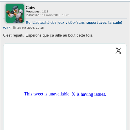
Cotw
Messages :
1113
Inscription :
11 mars 2013, 18:31
Re: L'actualité des jeux-vidéo (sans rapport avec l'arcade)
M
#2477
24 avr. 2026, 10:15
e
s
C'est reparti. Espérons que ça aille au bout cette fois.
s
a
g
e