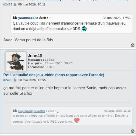
M
#2497
09 mai 2026, 20:11
e
s
s
yoanna330
a écrit :
↑
08 mai 2026, 17:56
a
g
Ça vaut le coup : ils viennent d'annoncer le remake d'un mauvais jeu
e
dont on a déjà acheté le remake sur 3DS.
Avec l'écran pourri de la 3ds.
John46
Messages :
16652
Inscription :
24 avr. 2010, 20:45
Localisation :
DTC
Re: L'actualité des jeux-vidéo (sans rapport avec l'arcade)
M
#2498
10 mai 2026, 13:55
e
s
ça me fait penser qu'on chie bcp sur la licence Sonic, mais pas assez
s
sur celle Starfox
a
g
e
01 sept. 2025, 22:15
CaptainAlgeria2025
a écrit :
↑
je poste une réponse officielle en espérant que cette affaire se termine : Désolé la
commu. Vive l'arcade et la FGC pour la vie.