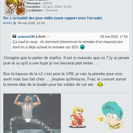
Messages :
42510
Inscription :
03 janv. 2004, 03:24
Localisation :
Toulouse
Re: L'actualité des jeux-vidéo (sans rapport avec l'arcade)
M
#2492
09 mai 2026, 12:23
e
s
s
yoanna330
a écrit :
↑
08 mai 2026, 17:56
a
g
Ça vaut le coup : ils viennent d'annoncer le remake d'un mauvais jeu
e
dont on a déjà acheté le remake sur 3DS.
J'imagine que tu parles de starfox. Il est si mauvais que ca ? j'y ai jamais
joué et vu qu'il a une hype je me laisserai ptet tenter ....
Bon la hausse de la s2 c'est pour le 1/09, je vais la prendre pour mon
annif mais bon fait chier .... j'espere qu'Amazon, Fnac et consort auront
la bonne idee de la brader pour les soldes de cet ete