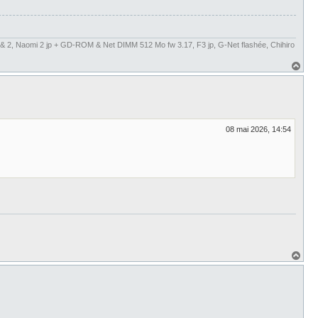
& 2, Naomi 2 jp + GD-ROM & Net DIMM 512 Mo fw 3.17, F3 jp, G-Net flashée, Chihiro
H
a
u
t
08 mai 2026, 14:54
H
a
u
t