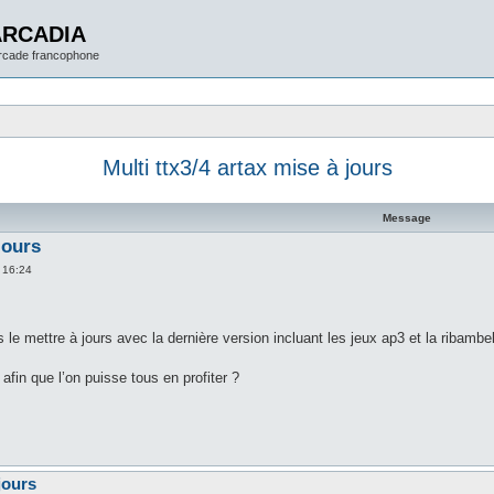
ARCADIA
arcade francophone
Multi ttx3/4 artax mise à jours
Message
jours
 16:24
is le mettre à jours avec la dernière version incluant les jeux ap3 et la ribambe
afin que l’on puisse tous en profiter ?
jours