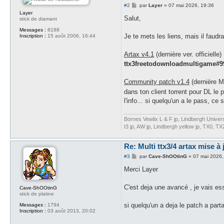
M
#2
par
Layer
»
07 mai 2026, 19:36
e
Layer
s
Salut,
stick de diamant
s
a
Messages :
8188
g
Je te mets les liens, mais il faudra
Inscription :
15 août 2006, 16:44
e
Artax v4.1
(dernière ver. officielle)
ttx3freetodownloadmultigame#9
Community patch v1.4
(dernière Ma
dans ton client torrent pour DL le 
l'info... si quelqu'un a le pass, ce 
Bornes Vewlix L & F jp, Lindbergh Univ
t3 jp, AW jp, Lindbergh yellow jp, TX0, T
Re: Multi ttx3/4 artax mise à 
M
#3
par
Cave-ShOOtinG
»
07 mai 2026,
e
s
Merci Layer
s
a
g
C'est deja une avancé , je vais es
Cave-ShOOtinG
e
stick de platine
si quelqu'un a deja le patch a part
Messages :
1794
Inscription :
03 août 2013, 20:02