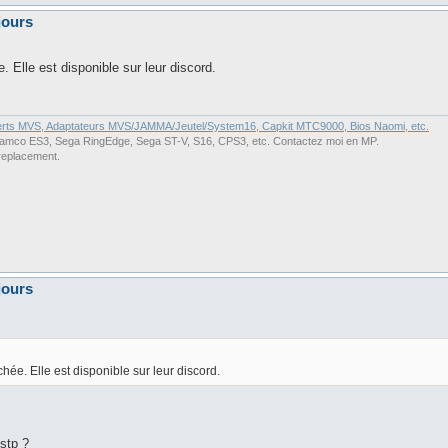
jours
. Elle est disponible sur leur discord.
erts MVS, Adaptateurs MVS/JAMMA/Jeutel/System16, Capkit MTC9000, Bios Naomi, etc.
co ES3, Sega RingEdge, Sega ST-V, S16, CPS3, etc. Contactez moi en MP.
replacement.
jours
hée. Elle est disponible sur leur discord.
 stp ?