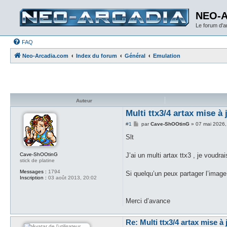
NEO-
Le forum d'
FAQ
Neo-Arcadia.com
Index du forum
Général
Emulation
Auteur
Multi ttx3/4 artax mise à 
M
#1
par
Cave-ShOOtinG
»
07 mai 2026,
e
s
Slt
s
a
g
Cave-ShOOtinG
J’ai un multi artax ttx3 , je voudra
e
stick de platine
Messages :
1794
Si quelqu’un peux partager l’image 
Inscription :
03 août 2013, 20:02
Merci d’avance
Re: Multi ttx3/4 artax mise à 