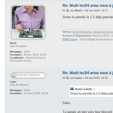
Re: Multi ttx3/4 artax mise à 
M
#4
par
Rom1
»
08 mai 2026, 14:17
e
s
Sinon tu prends la 1.5 déjà patchée
s
a
g
e
Ventes
SEGA Ringedge, Slots/jeux/conv
Achats & Réparations
NeoGeo MVS, Nam
DSB Clone
- SEGA Digital Sound Board 
Rom1
stick de platine
Messages :
1627
Inscription :
26 avr. 2016, 00:07
Localisation :
Aperture Science
Enrichment Center
Re: Multi ttx3/4 artax mise à 
M
#5
par
Layer
»
08 mai 2026, 14:54
e
Layer
s
stick de diamant
s
Rom1
a écrit :
↑
a
Messages :
8188
g
Sinon tu prends la 1.5 déjà patc
Inscription :
15 août 2006, 16:44
e
Salut,
Tu aurais un lien vers leur discord