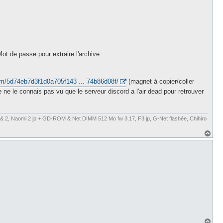
t
ot de passe pour extraire l'archive :
com/5d74eb7d3f1d0a705f143 ... 74b86d08f/
(magnet à copier/coller
 ne le connais pas vu que le serveur discord a l'air dead pour retrouver
& 2, Naomi 2 jp + GD-ROM & Net DIMM 512 Mo fw 3.17, F3 jp, G-Net flashée, Chihiro
H
a
u
t
H