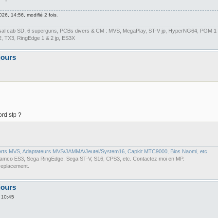
26, 14:56, modifié 2 fois.
ersal cab SD, 6 superguns, PCBs divers & CM : MVS, MegaPlay, ST-V jp, HyperNG64, PGM 1 
X2, TX3, RingEdge 1 & 2 jp, ES3X
jours
ord stp ?
erts MVS, Adaptateurs MVS/JAMMA/Jeutel/System16, Capkit MTC9000, Bios Naomi, etc.
co ES3, Sega RingEdge, Sega ST-V, S16, CPS3, etc. Contactez moi en MP.
replacement.
jours
 10:45