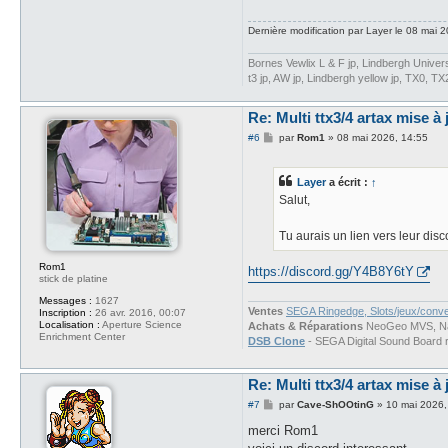
Dernière modification par
Layer
le 08 mai 20
Bornes Vewlix L & F jp, Lindbergh Univ
t3 jp, AW jp, Lindbergh yellow jp, TX0, T
Re: Multi ttx3/4 artax mise à 
M
#6
par
Rom1
»
08 mai 2026, 14:55
e
s
s
Layer
a écrit :
↑
a
g
Salut,
e
Tu aurais un lien vers leur disc
Rom1
https://discord.gg/Y4B8Y6tY
stick de platine
Messages :
1627
Ventes
SEGA Ringedge, Slots/jeux/conv
Inscription :
26 avr. 2016, 00:07
Localisation :
Aperture Science
Achats & Réparations
NeoGeo MVS, Nam
Enrichment Center
DSB Clone
- SEGA Digital Sound Board 
Re: Multi ttx3/4 artax mise à 
M
#7
par
Cave-ShOOtinG
»
10 mai 2026,
e
s
merci Rom1
s