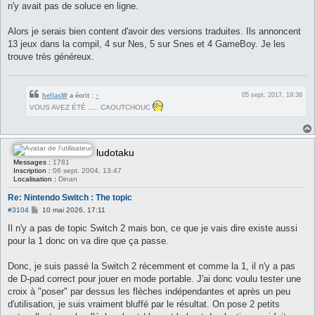
n'y avait pas de soluce en ligne.
Alors je serais bien content d'avoir des versions traduites. Ils annoncent
13 jeux dans la compil, 4 sur Nes, 5 sur Snes et 4 GameBoy. Je les
trouve très généreux.
05 sept. 2017, 19:36
hellasW
a écrit :
↑
VOUS AVEZ ÉTÉ ..... CAOUTCHOUC
ludotaku
Messages :
1781
Inscription :
06 sept. 2004, 13:47
Localisation :
Dinan
Re: Nintendo Switch : The topic
M
#3104
10 mai 2026, 17:11
e
s
Il n'y a pas de topic Switch 2 mais bon, ce que je vais dire existe aussi
s
pour la 1 donc on va dire que ça passe.
a
g
e
Donc, je suis passé la Switch 2 récemment et comme la 1, il n'y a pas
de D-pad correct pour jouer en mode portable. J'ai donc voulu tester une
croix à "poser" par dessus les flèches indépendantes et après un peu
d'utilisation, je suis vraiment bluffé par le résultat. On pose 2 petits