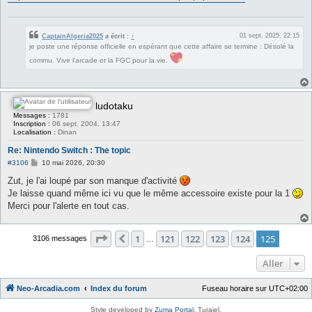
g
e
01 sept. 2025, 22:15
CaptainAlgeria2025
a écrit :
↑
je poste une réponse officielle en espérant que cette affaire se termine : Désolé la
commu. Vive l'arcade et la FGC pour la vie.
ludotaku
Messages :
1781
Inscription :
06 sept. 2004, 13:47
Localisation :
Dinan
Re: Nintendo Switch : The topic
M
#3106
10 mai 2026, 20:30
e
s
Zut, je l'ai loupé par son manque d'activité
s
Je laisse quand même ici vu que le même accessoire existe pour la 1
a
g
Merci pour l'alerte en tout cas.
e
Page
125
sur
125
1
121
122
123
124
125
Précédent
3106 messages
…
Aller
Neo-Arcadia.com
Index du forum
Fuseau horaire sur
UTC+02:00
Style developed by
Zuma Portal
, Turaiel,