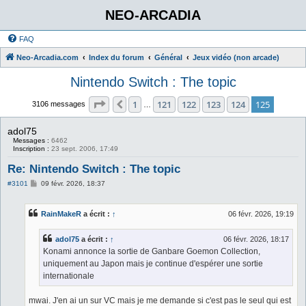
NEO-ARCADIA
FAQ
Neo-Arcadia.com
Index du forum
Général
Jeux vidéo (non arcade)
Nintendo Switch : The topic
Page
125
sur
125
1
121
122
123
124
125
Précédent
3106 messages
…
adol75
Messages :
6462
Inscription :
23 sept. 2006, 17:49
Re: Nintendo Switch : The topic
M
#3101
09 févr. 2026, 18:37
e
s
s
RainMakeR
a écrit :
↑
06 févr. 2026, 19:19
a
g
e
adol75
a écrit :
↑
06 févr. 2026, 18:17
Konami annonce la sortie de Ganbare Goemon Collection,
uniquement au Japon mais je continue d'espérer une sortie
internationale
mwai. J'en ai un sur VC mais je me demande si c'est pas le seul qui est