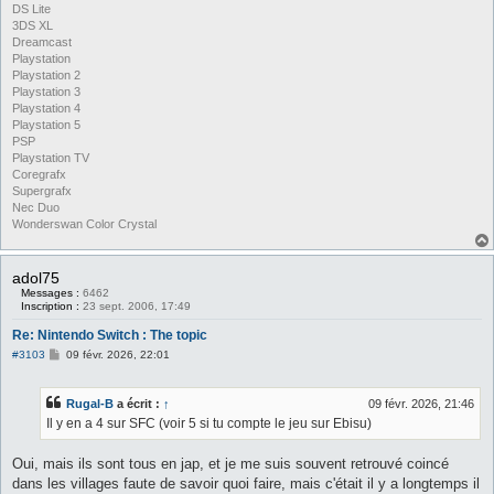
DS Lite
3DS XL
Dreamcast
Playstation
Playstation 2
Playstation 3
Playstation 4
Playstation 5
PSP
Playstation TV
Coregrafx
Supergrafx
Nec Duo
Wonderswan Color Crystal
adol75
Messages :
6462
Inscription :
23 sept. 2006, 17:49
Re: Nintendo Switch : The topic
M
#3103
09 févr. 2026, 22:01
e
s
s
Rugal-B
a écrit :
↑
09 févr. 2026, 21:46
a
g
Il y en a 4 sur SFC (voir 5 si tu compte le jeu sur Ebisu)
e
Oui, mais ils sont tous en jap, et je me suis souvent retrouvé coincé
dans les villages faute de savoir quoi faire, mais c'était il y a longtemps il