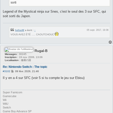
sorti
Legend of the Mystical ninja sur Snes, c'est le seul des 3 sur SFC, qui
soit sorti du Japon.
05 sept. 2017, 19:36
hellasW
a écrit :
↑
VOUS AVEZ ÉTÉ ..... CAOUTCHOUC
Rugal-B
Messages :
30245
Inscription :
19 nov. 2006, 13:06
Localisation :
修羅の国
Re: Nintendo Switch : The topic
M
#3102
09 févr. 2026, 21:46
e
s
Il y en a 4 sur SFC (voir 5 si tu compte le jeu sur Ebisu)
s
a
g
e
Super Famicom
Gamecube
Wii
WiiU
Switch
Game Boy Advance SP