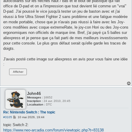
autocollants sur les flèches haut / bas et le bout de plastique qui fait
office de D-pad et on a l'impression que tout devient lié comme un "vrai"
D-pad. J'ai poussé le vice jusqu'à tester un jeu de baston avec et j'ai
réussi à finir Ultra Street Fighter 2 sans problème et une fatigue modérée
en mode portable, chose que je n'avais pas réussi à faire avec les Joy-
cons modifées avec coque extremeRate, le joy-con Hori ou des Joy-cons
ergonomiques non officiels de marque iine. Bref, j'ai payé ça 5 balles sur
aliexpress et je pense que ça fait parti de mes meilleurs investissements
pour cette console. Le plus gros défaut serait qu'elle garde les traces de
doigts.
J'avais posté cette image sur aliexpress en avis pour vous faire une idée
:
John46
Messages :
16652
Inscription :
24 avr. 2010, 20:45
Localisation :
DTC
Re: Nintendo Switch : The topic
M
#3105
10 mai 2026, 19:44
e
s
topic Switch 2:
s
https://www.neo-arcadia.com/forum/viewtopic.php?t=83138
a