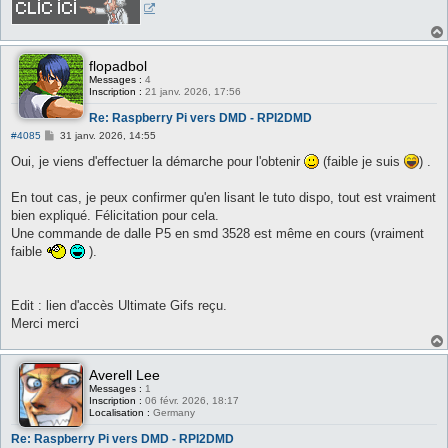
flopadbol
Messages :
4
Inscription :
21 janv. 2026, 17:56
Re: Raspberry Pi vers DMD - RPI2DMD
M
#4085
31 janv. 2026, 14:55
e
s
Oui, je viens d'effectuer la démarche pour l'obtenir
(faible je suis
) .
s
a
g
En tout cas, je peux confirmer qu'en lisant le tuto dispo, tout est vraiment
e
bien expliqué. Félicitation pour cela.
Une commande de dalle P5 en smd 3528 est même en cours (vraiment
faible
).
Edit : lien d'accès Ultimate Gifs reçu.
Merci merci
Averell Lee
Messages :
1
Inscription :
06 févr. 2026, 18:17
Localisation :
Germany
Re: Raspberry Pi vers DMD - RPI2DMD