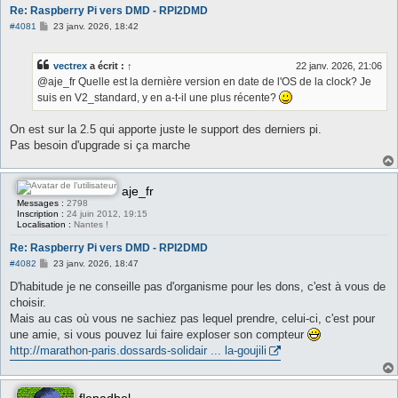
Re: Raspberry Pi vers DMD - RPI2DMD
M
#4081
23 janv. 2026, 18:42
e
s
s
vectrex
a écrit :
↑
22 janv. 2026, 21:06
a
g
@aje_fr Quelle est la dernière version en date de l'OS de la clock? Je
e
suis en V2_standard, y en a-t-il une plus récente?
On est sur la 2.5 qui apporte juste le support des derniers pi.
Pas besoin d'upgrade si ça marche
aje_fr
Messages :
2798
Inscription :
24 juin 2012, 19:15
Localisation :
Nantes !
Re: Raspberry Pi vers DMD - RPI2DMD
M
#4082
23 janv. 2026, 18:47
e
s
D'habitude je ne conseille pas d'organisme pour les dons, c'est à vous de
s
choisir.
a
g
Mais au cas où vous ne sachiez pas lequel prendre, celui-ci, c'est pour
e
une amie, si vous pouvez lui faire exploser son compteur
http://marathon-paris.dossards-solidair ... la-goujili
flopadbol