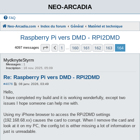
NEO-ARCADIA
FAQ
Neo-Arcadia.com
Index du forum
Général
Matériel et technique
Raspberry Pi vers DMD - RPI2DMD
Page
164
sur
164
1
160
161
162
163
164
Précédent
4097 messages
…
MydknyteStyrm
Messages :
1
Inscription :
16 nov. 2025, 05:09
Re: Raspberry Pi vers DMD - RPI2DMD
M
#4076
08 janv. 2026, 03:49
e
s
Hello,
s
I have completed my build and it is working wonderfully, except two
a
g
issues I hope someone can help me with.
e
Using my iPhone browser to access the RPi2DMD settings
(192.168.68.xx) causes the card to corrupt. When I remove the card and
look at it on my PC, the config.txt is either missing a lot of information or
just is unreadable.