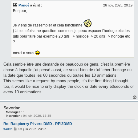
s
Manoé
a écrit :
↑
26 nov. 2025, 20:19
a
g
Bonjour,
e
Je viens de l'assembler et cela fonctionne
j 'ai toutefois une question, comment je peux espacer l'horloge etc des
gifs pour faire par exemple 20 gifs => horloge=> 20 gifs => horloge etc
?
merci a vous
Cela semble être une demande de beaucoup de gens, c'est la première
chose à laquelle j'ai pensé aussi, ce serait bien de n'afficher l'horloge ou
la date que toutes les 60 secondes ou toutes les 10 animations.
This seems like a request by many people, it’s the first thing I thought
too, it would be nice to only display the clock or date every 60seconds or
every 10 annimations.
Severian
Messages :
1
Inscription :
04 juin 2026, 16:35
Re: Raspberry Pi vers DMD - RPI2DMD
M
#4095
05 juin 2026, 23:35
e
s