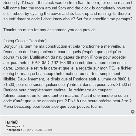
Secondly, I'd say if the clock was on from 8am to 9pm, for some reason I
will come into the room around 9pm and the clock is completely powered
off. I reboot by cycling the power and its back up and running. Is there a
shutoff timer or code I don't know about? Set for a specific time perhaps?
Thanks so much for any assistance you can provide.
(using Google Translate)
Bonjour, j'ai terminé ma construction et cela fonctionne à merveille, à
l'exception de deux problèmes pour lesquels j'espère que quelqu'un
pourra m'aider. L'utilisation du navigateur de mon iPhone pour accéder
aux paramètres RPi2DMD (192.168.68.xx) entraîne la corruption de la
carte. Lorsque je retire la carte et que je la regarde sur mon PC, le fichier
config.txt manque beaucoup d'informations ou est tout simplement
illisible. Deuxièmement, je dirais que si l'horloge était allumée de 8h00 à
21h00, pour une raison quelconque, j'entrerai dans la pièce vers 21h00 et
l'horloge sera complètement éteinte. Je redémarre en coupant
l'alimentation et en le remettant en marche. Y a-t-il une minuterie ou un
code d'arrêt que je ne connais pas ? Fixé à une heure précise peut-être ?
Merci beaucoup pour toute aide que vous pouvez fournir.
HarrieD
Messages :
1
Inscription :
08 janv. 2026, 20:09