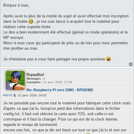
e
s
Bonjour à tous,
s
a
g
Après avoir lu plus de la moitié du sujet et avoir effectué mon inscription
e
dans la foulée
, je me suis lancé à acquérir tout le matériel pour
réaliser cette superbe boite.
Le don a bien évidemment été effectué (génial ce mode opératoire) et le
MP envoyé.
Merci à tous ceux qui participent de près ou de loin pour nous permettre
d'en profiter au max.
Je n'hésiterai pas à vous faire partager ma propre aventure
.
flopadbol
Messages :
4
Inscription :
21 janv. 2026, 17:56
Re: Raspberry Pi vers DMD - RPI2DMD
M
#4079
22 janv. 2026, 18:02
e
s
Je ne possède pas encore tout le matériel pour fabriquer cette clock mais
s
d'après ce que j'ai lu, lorsqu'on perd des informations dans le fichier
a
g
config.txt, il faut soit réécrire la carte avec l'OS, soit celle-ci est
e
corrompue et il faut la changer. Pour ce qui est de la clock éteinte,
regarde le niveau de luminosité.
encore une fois, ce que je dis est basé sur tout ce que j'ai lu et non sur