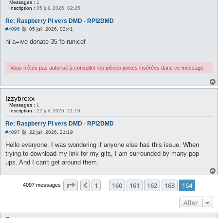
Messages :
1
Inscription :
05 juil. 2026, 02:25
Re: Raspberry Pi vers DMD - RPI2DMD
M
#4096
05 juil. 2026, 02:41
e
s
hi a=ive donate 35 fo runicef
s
a
g
e
Vous n’êtes pas autorisé à consulter les pièces jointes insérées dans ce message.
Izzybrexx
Messages :
1
Inscription :
22 juil. 2026, 21:16
Re: Raspberry Pi vers DMD - RPI2DMD
M
#4097
22 juil. 2026, 21:19
e
s
Hello everyone. I was wondering if anyone else has this issue. When
s
trying to download my link for my gifs, I am surrounded by many pop
a
g
ups. And I can't get around them.
e
Page
164
sur
164
1
160
161
162
163
164
Précédent
4097 messages
…
Aller