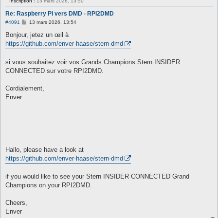
Inscription :
13 mars 2026, 13:50
Re: Raspberry Pi vers DMD - RPI2DMD
M
#4091
13 mars 2026, 13:54
e
s
Bonjour, jetez un œil à
s
https://github.com/enver-haase/stern-dmd
a
g
e
si vous souhaitez voir vos Grands Champions Stern INSIDER
CONNECTED sur votre RPI2DMD.
Cordialement,
Enver
Hallo, please have a look at
https://github.com/enver-haase/stern-dmd
if you would like to see your Stern INSIDER CONNECTED Grand
Champions on your RPI2DMD.
Cheers,
Enver