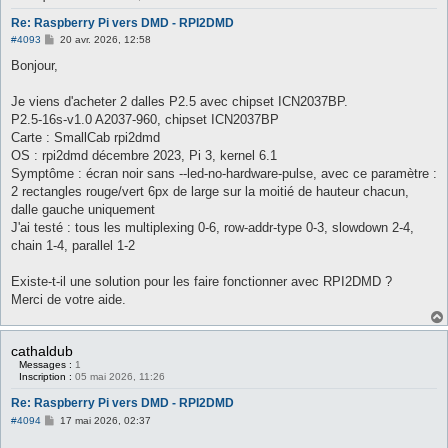
Re: Raspberry Pi vers DMD - RPI2DMD
M
#4093
20 avr. 2026, 12:58
e
s
Bonjour,
s
a
g
Je viens d'acheter 2 dalles P2.5 avec chipset ICN2037BP.
e
P2.5-16s-v1.0 A2037-960, chipset ICN2037BP
Carte : SmallCab rpi2dmd
OS : rpi2dmd décembre 2023, Pi 3, kernel 6.1
Symptôme : écran noir sans --led-no-hardware-pulse, avec ce paramètre :
2 rectangles rouge/vert 6px de large sur la moitié de hauteur chacun,
dalle gauche uniquement
J'ai testé : tous les multiplexing 0-6, row-addr-type 0-3, slowdown 2-4,
chain 1-4, parallel 1-2
Existe-t-il une solution pour les faire fonctionner avec RPI2DMD ?
Merci de votre aide.
cathaldub
Messages :
1
Inscription :
05 mai 2026, 11:26
Re: Raspberry Pi vers DMD - RPI2DMD
M
#4094
17 mai 2026, 02:37
e
s