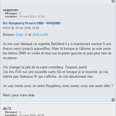
vegaman
Messages :
5
Inscription :
08 mars 2021, 12:49
Re: Raspberry Pi vers DMD - RPI2DMD
M
#4092
16 avr. 2026, 13:35
e
s
Bonjour
@aje_fr
et
@eLLuiGi
s
a
g
Je me suis fabriqué ce superbe Rpi2dmd il y a maintenant environ 5 ans.
e
Aucun souci jusqu'à aujourd'hui. Mais là lorsque je l'allume, je vois juste
les lettres DMD en violet et rose sur la partie gauche et puis plus rien ne
se passe.
J'ai changer la pile de la carte contrôleur. Toujours pareil
J'ai mis l'OS sur une nouvelle carte SD et lorsque je le branche, je n'ai
même pas l'adresse IP qui s'affiche. Je n'ai absolument rien.
Je vais tester avec un autre Raspberry mais auriez vous une autre idée ?
Merci pour votre aide
db72
Messages :
3
Inscription :
11 mars 2026, 18:06