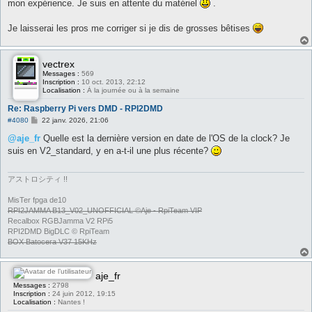
mon expérience. Je suis en attente du matériel
.
Je laisserai les pros me corriger si je dis de grosses bêtises
vectrex
Messages :
569
Inscription :
10 oct. 2013, 22:12
Localisation :
À la journée ou à la semaine
Re: Raspberry Pi vers DMD - RPI2DMD
M
#4080
22 janv. 2026, 21:06
e
s
@aje_fr
Quelle est la dernière version en date de l'OS de la clock? Je
s
suis en V2_standard, y en a-t-il une plus récente?
a
g
e
アストロシティ !!
MisTer fpga de10
RPI2JAMMA B13_V02_UNOFFICIAL ©Aje - RpiTeam VIP
Recalbox RGBJamma V2 RPi5
RPI2DMD BigDLC © RpiTeam
BOX Batocera V37 15KHz
aje_fr
Messages :
2798
Inscription :
24 juin 2012, 19:15
Localisation :
Nantes !