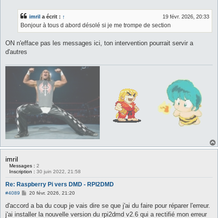
e
s
s
imril
a écrit :
↑
19 févr. 2026, 20:33
a
g
Bonjour à tous d abord désolé si je me trompe de section
e
ON n'efface pas les messages ici, ton intervention pourrait servir a
d'autres
imril
Messages :
2
Inscription :
30 juin 2022, 21:58
Re: Raspberry Pi vers DMD - RPI2DMD
M
#4089
20 févr. 2026, 21:20
e
s
d'accord a ba du coup je vais dire se que j'ai du faire pour réparer l'erreur.
s
j'ai installer la nouvelle version du rpi2dmd v2.6 qui a rectifié mon erreur
a