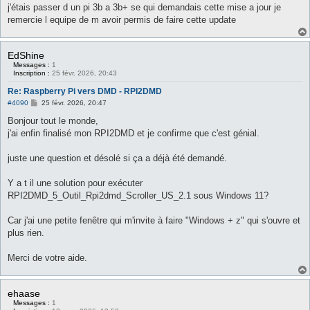
g
j'étais passer d un pi 3b a 3b+ se qui demandais cette mise a jour je
e
remercie l equipe de m avoir permis de faire cette update
EdShine
Messages :
1
Inscription :
25 févr. 2026, 20:43
Re: Raspberry Pi vers DMD - RPI2DMD
M
#4090
25 févr. 2026, 20:47
e
s
Bonjour tout le monde,
s
j'ai enfin finalisé mon RPI2DMD et je confirme que c'est génial.
a
g
e
juste une question et désolé si ça a déjà été demandé.
Y a t il une solution pour exécuter
RPI2DMD_5_Outil_Rpi2dmd_Scroller_US_2.1 sous Windows 11?
Car j'ai une petite fenêtre qui m'invite à faire "Windows + z" qui s'ouvre et
plus rien.
Merci de votre aide.
ehaase
Messages :
1