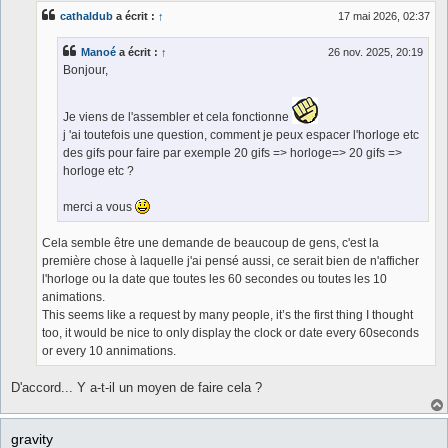
s
cathaldub
a écrit :
↑
17 mai 2026, 02:37
a
g
e
Manoé
a écrit :
↑
26 nov. 2025, 20:19
Bonjour,
Je viens de l'assembler et cela fonctionne
j 'ai toutefois une question, comment je peux espacer l'horloge etc
des gifs pour faire par exemple 20 gifs => horloge=> 20 gifs =>
horloge etc ?
merci a vous
Cela semble être une demande de beaucoup de gens, c'est la
première chose à laquelle j'ai pensé aussi, ce serait bien de n'afficher
l'horloge ou la date que toutes les 60 secondes ou toutes les 10
animations.
This seems like a request by many people, it’s the first thing I thought
too, it would be nice to only display the clock or date every 60seconds
or every 10 annimations.
D'accord... Y a-t-il un moyen de faire cela ?
gravity