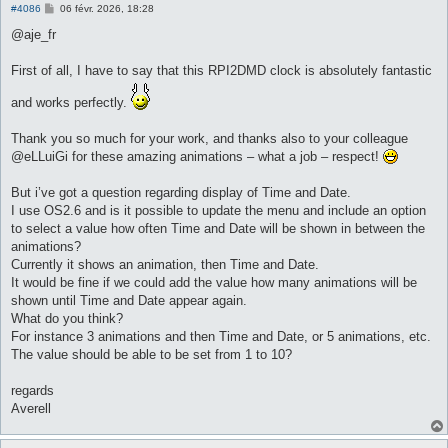
M
#4086
06 févr. 2026, 18:28
e
s
@aje_fr
s
a
g
First of all, I have to say that this RPI2DMD clock is absolutely fantastic
e
and works perfectly.
Thank you so much for your work, and thanks also to your colleague
@eLLuiGi for these amazing animations – what a job – respect!
But i’ve got a question regarding display of Time and Date.
I use OS2.6 and is it possible to update the menu and include an option
to select a value how often Time and Date will be shown in between the
animations?
Currently it shows an animation, then Time and Date.
It would be fine if we could add the value how many animations will be
shown until Time and Date appear again.
What do you think?
For instance 3 animations and then Time and Date, or 5 animations, etc.
The value should be able to be set from 1 to 10?
regards
Averell