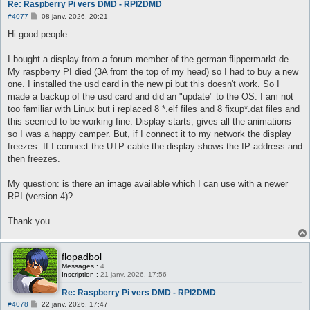
Re: Raspberry Pi vers DMD - RPI2DMD
M
#4077
08 janv. 2026, 20:21
e
s
Hi good people.
s
a
g
I bought a display from a forum member of the german flippermarkt.de.
e
My raspberry PI died (3A from the top of my head) so I had to buy a new
one. I installed the usd card in the new pi but this doesn't work. So I
made a backup of the usd card and did an "update" to the OS. I am not
too familiar with Linux but i replaced 8 *.elf files and 8 fixup*.dat files and
this seemed to be working fine. Display starts, gives all the animations
so I was a happy camper. But, if I connect it to my network the display
freezes. If I connect the UTP cable the display shows the IP-address and
then freezes.
My question: is there an image available which I can use with a newer
RPI (version 4)?
Thank you
flopadbol
Messages :
4
Inscription :
21 janv. 2026, 17:56
Re: Raspberry Pi vers DMD - RPI2DMD
M
#4078
22 janv. 2026, 17:47