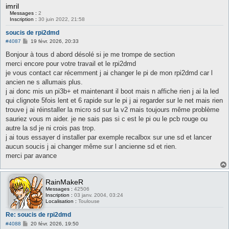
imril
Messages :
2
Inscription :
30 juin 2022, 21:58
soucis de rpi2dmd
M
#4087
19 févr. 2026, 20:33
e
s
Bonjour à tous d abord désolé si je me trompe de section
s
merci encore pour votre travail et le rpi2dmd
a
g
je vous contact car récemment j ai changer le pi de mon rpi2dmd car l
e
ancien ne s allumais plus.
j ai donc mis un pi3b+ et maintenant il boot mais n affiche rien j ai la led
qui clignote 5fois lent et 6 rapide sur le pi j ai regarder sur le net mais rien
trouve j ai réinstaller la micro sd sur la v2 mais toujours même problème
sauriez vous m aider. je ne sais pas si c est le pi ou le pcb rouge ou
autre la sd je ni crois pas trop.
j ai tous essayer d installer par exemple recalbox sur une sd et lancer
aucun soucis j ai changer même sur l ancienne sd et rien.
merci par avance
RainMakeR
Messages :
42506
Inscription :
03 janv. 2004, 03:24
Localisation :
Toulouse
Re: soucis de rpi2dmd
M
#4088
20 févr. 2026, 19:50