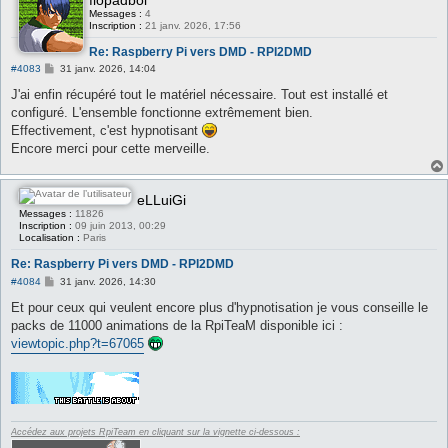
Messages :
4
Inscription :
21 janv. 2026, 17:56
Re: Raspberry Pi vers DMD - RPI2DMD
M
#4083
31 janv. 2026, 14:04
e
s
J'ai enfin récupéré tout le matériel nécessaire. Tout est installé et
s
configuré. L'ensemble fonctionne extrêmement bien.
a
g
Effectivement, c'est hypnotisant
e
Encore merci pour cette merveille.
eLLuiGi
Messages :
11826
Inscription :
09 juin 2013, 00:29
Localisation :
Paris
Re: Raspberry Pi vers DMD - RPI2DMD
M
#4084
31 janv. 2026, 14:30
e
s
Et pour ceux qui veulent encore plus d'hypnotisation je vous conseille le
s
packs de 11000 animations de la RpiTeaM disponible ici :
a
g
viewtopic.php?t=67065
e
Accédez aux projets RpiTeam en cliquant sur la vignette ci-dessous :