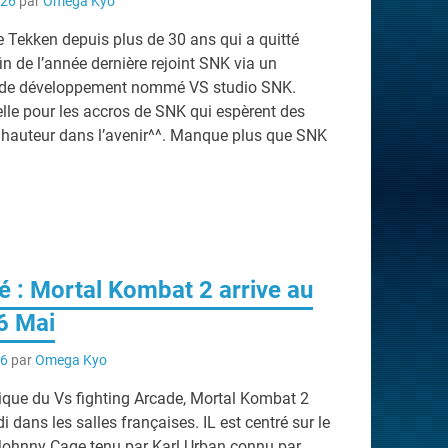
026
par
Omega Kyo
 Tekken depuis plus de 30 ans qui a quitté
 de l’année dernière rejoint SNK via un
 de développement nommé VS studio SNK.
lle pour les accros de SNK qui espèrent des
 hauteur dans l’avenir^^. Manque plus que SNK
é : Mortal Kombat 2 arrive au
6 Mai
26
par
Omega Kyo
rique du Vs fighting Arcade, Mortal Kombat 2
i dans les salles françaises. IL est centré sur le
ohnny Cage tenu par Karl Urban connu par