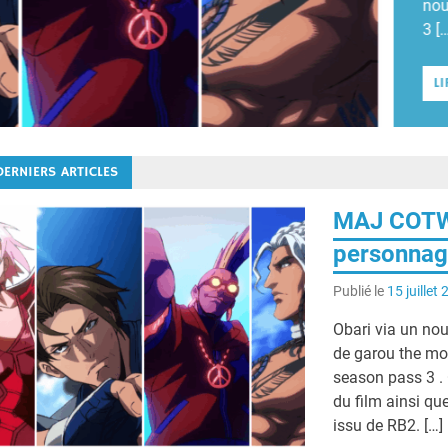
nou
3 [
LI
DERNIERS ARTICLES
MAJ COTW:
personnag
Publié le
15 juillet
Obari via un no
de garou the mo
season pass 3 .
du film ainsi qu
issu de RB2. […]