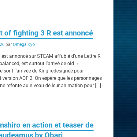
t of fighting 3 R est annoncé
026
par
Omega Kyo
 est annoncé sur STEAM affublé d’une Lettre R
balanced, est surtout l’arrivé de old »
 sont l’arrivée de King redesignée pour
ri version AOF 2. On espère que les personnages
une refonte au niveau de leur animation pour […]
shiro en action et teaser de
audeamus by Obari