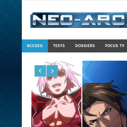
Passer
au
contenu
Le site d'arcade francophone
ACCUEIL
TESTS
DOSSIERS
FOCUS TV
Obari
 très bon
gréable à