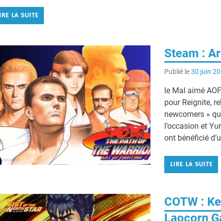
IRE LA SUITE
Steam : Ar
Publié le
30 juin 2
le Mal aimé AOF
pour Reignite, re
newcomers » que
l’occasion et Yu
ont bénéficié d’
LIRE LA SUITE
COTW : Ken
Laocorn G