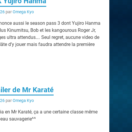
X Yujiro Hanma
026
par
Omega Kyo
nnonce aussi le season pass 3 dont Yujiro Hanma
plus Kinumitsu, Bob et les kangourous Roger Jr,
es ultra attendus…. Seul regret, aucune video de
âte d’y jouer mais faudra attendre la première
iler de Mr Karaté
026
par
Omega Kyo
cia en Mr Karaté, ça a une certaine classe même
iveau sauvagerie^^