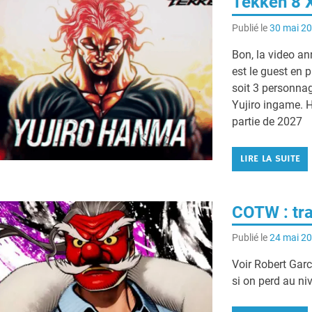
Tekken 8 
Publié le
30 mai 2
Bon, la video a
est le guest en 
soit 3 personnag
Yujiro ingame. H
partie de 2027
LIRE LA SUITE
COTW : tra
Publié le
24 mai 2
Voir Robert Gar
si on perd au n