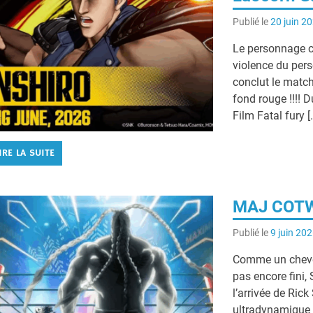
Publié le
20 juin 2
Le personnage cu
violence du pers
conclut le matc
fond rouge !!!! 
Film Fatal fury [
IRE LA SUITE
MAJ COTW 
Publié le
9 juin 20
Comme un cheveu
pas encore fini,
l’arrivée de Ric
ultradynamique 