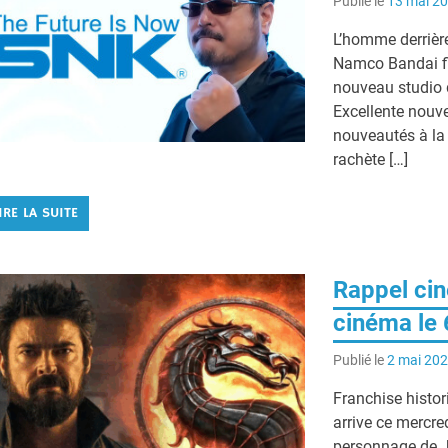
Publié le
13 mai 2
L’homme derrière
Namco Bandai fin
nouveau studio
Excellente nouve
nouveautés à la
rachète […]
IRE LA SUITE
Rappel cin
cinéma le 
Publié le
2 mai 20
Franchise histo
arrive ce mercred
personnage de J