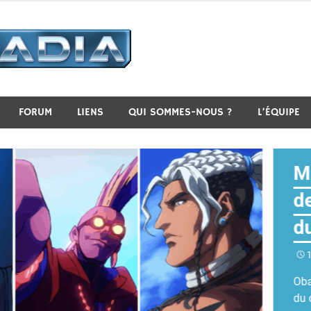
Neo-Arcadia
FORUM
LIENS
QUI SOMMES-NOUS ?
L’ÉQUIPE
M
d
d
1
Oba
du 