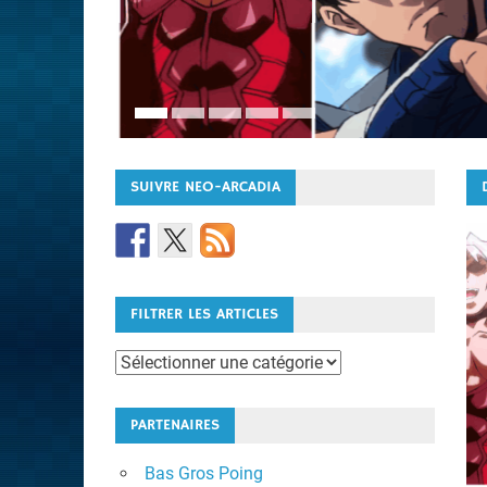
SUIVRE NEO-ARCADIA
FILTRER LES ARTICLES
Filtrer
les
articles
PARTENAIRES
Bas Gros Poing