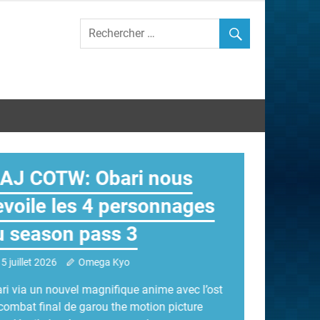
AJ COTW: Obari nous
evoile les 4 personnages
u season pass 3
5 juillet 2026
Omega Kyo
ri via un nouvel magnifique anime avec l’ost
combat final de garou the motion picture