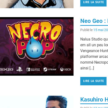
LIRE LA SUITE
Neo Geo :
Publié le
15 mai 2
Nalua Studio qui
em all un peu l
Vengeance Hunte
platformer arca
nommé Necropop.
ainsi […]
LIRE LA SUITE
Kasuhiro H