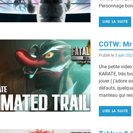
Personnage bonu
LIRE LA SUITE
COTW: Mr 
Publié le
3 juin 20
Une petite video
KARATE, très bo
jouer ( j’adore
défauts, quelqu
manteau qui rest
LIRE LA SUITE