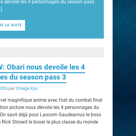
s dévoile les 4 personnages du season pass
…]
RE LA SUITE
 Obari nous devoile les 4
es du season pass 3
 2026
par
Omega Kyo
uvel magnifique anime avec l’ost du combat final
tion picture nous dévoile les 4 personnages du
 On savit déjà pour Laocorn Gaudeamus le boss
e Rick Strowd le boxer le plus classe du monde